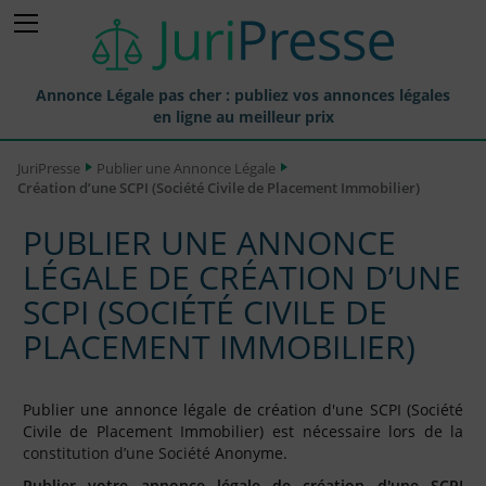
Annonce Légale pas cher : publiez vos annonces légales
en ligne au meilleur prix
Publier une Annonce légale
JuriPresse
Publier une Annonce Légale
Création d’une SCPI (Société Civile de Placement Immobilier)
Annonces Légales Publiées
PUBLIER UNE ANNONCE
Tarif et Prix d'une Annonce Légale
LÉGALE DE CRÉATION D’UNE
Journaux Habilités (JAL) Annonces Légales
SCPI (SOCIÉTÉ CIVILE DE
Départements pour la Publication d'Annonces Légales
PLACEMENT IMMOBILIER)
Liste des Greffes
Liste des CCI
Publier une annonce légale de création d'une SCPI (Société
Civile de Placement Immobilier) est nécessaire lors de la
Le Blog pour les Entreprises
constitution d’une Société
Anonyme.
Publier votre annonce légale de création d'une SCPI