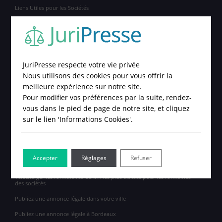
Liens Utiles pour les Sociétés
Liste des Greffes
Liste des codes NAF / APE
Liste des Chambres de Commerce et d'Industrie (CCI)
JuriPresse respecte votre vie privée
Liste des Banques Publiques d'Investissement (BPI)
Nous utilisons des cookies pour vous offrir la
Liste des Journaux Habilités à publier des Annonces Légales
meilleure expérience sur notre site.
Pour modifier vos préférences par la suite, rendez-
Liste des Départements ou Publier une annonce légale
vous dans le pied de page de notre site, et cliquez
Tarif et Prix d'une Annonce Légale
sur le lien 'Informations Cookies'.
Le Lexique des Annonces Légales
Modèles et Exemples d'Annonces Légales
Accepter
Réglages
Refuser
Consulter les Annonces Légales Publiées
Télécharger les formulaires CERFA les plus utilisés pour les formalités
des sociétés
Publiez une annonce légale dans votre ville
Publiez une annonce légale à Bordeaux