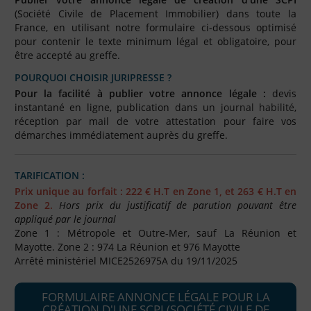
FAQ
(Société Civile de Placement Immobilier) dans toute la
France, en utilisant notre formulaire ci-dessous optimisé
Nous Contacter
pour contenir le texte minimum légal et obligatoire, pour
être accepté au greffe.
Compte PRO
POURQUOI CHOISIR JURIPRESSE ?
Pour la facilité à publier votre annonce légale :
devis
instantané en ligne, publication dans un
journal habilité
,
réception par mail de votre attestation pour faire vos
démarches immédiatement auprès du greffe.
TARIFICATION :
Prix unique au forfait : 222 € H.T en Zone 1, et 263 € H.T en
Zone 2.
Hors prix du justificatif de parution pouvant être
appliqué par le journal
Zone 1 : Métropole et Outre-Mer, sauf La Réunion et
Mayotte. Zone 2 : 974 La Réunion et 976 Mayotte
Arrêté ministériel MICE2526975A du 19/11/2025
FORMULAIRE ANNONCE LÉGALE POUR LA
CRÉATION D'UNE SCPI (SOCIÉTÉ CIVILE DE