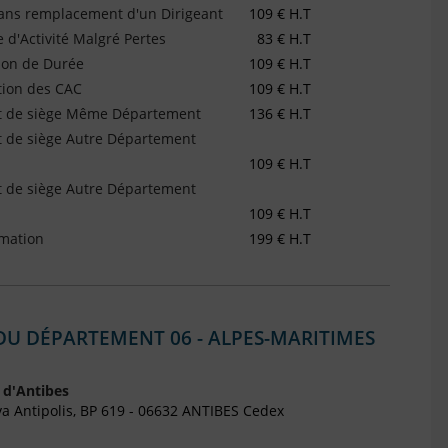
ans remplacement d'un Dirigeant
109 € H.T
 d'Activité Malgré Pertes
83 € H.T
ion de Durée
109 € H.T
tion des CAC
109 € H.T
rt de siège Même Département
136 € H.T
t de siège Autre Département
109 € H.T
t de siège Autre Département
109 € H.T
mation
199 € H.T
 DU DÉPARTEMENT 06 - ALPES-MARITIMES
 d'Antibes
a Antipolis, BP 619 - 06632 ANTIBES Cedex