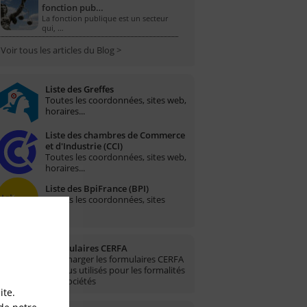
fonction pub…
La fonction publique est un secteur
qui, …
Voir tous les articles du Blog >
Liste des Greffes
Toutes les coordonnées, sites web,
horaires...
Liste des chambres de Commerce
et d'Industrie (CCI)
Toutes les coordonnées, sites web,
horaires...
Liste des BpiFrance (BPI)
Toutes les coordonnées, sites
web...
Formulaires CERFA
Télécharger les formulaires CERFA
les plus utilisés pour les formalités
des sociétés
ite.