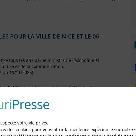
S POUR LA VILLE DE NICE ET LE 06 -
 fixé tous les ans par le ministre de l'économie et
 culture et de la communication.
A du 19/11/2025)
T
Publier mon Annonce Légale de Modification
 d'activité :
on anticipée
153 € H.T
e liquidation
111 € H.T
respecte votre vie privée
ons des cookies pour vous offrir la meilleure expérience sur notre s
tion de société :