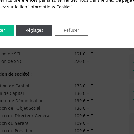
er vos préférences par la suite, rendez-vous dans le pied de page 
quez sur le lien 'Informations Cookies'.
tion d'EURL
124 € H.T
tion de SARL
148 € H.T
tion de SA
399 € H.T
ter
Réglages
Refuser
tion de SAS
199 € H.T
tion de SASU
142 € H.T
tion de SC
222 € H.T
ion de SCI
191 € H.T
tion de SNC
220 € H.T
tion de société :
ion de Capital
136 € H.T
n de Capital
136 € H.T
ment de Dénomination
199 € H.T
on de l'Objet Social
136 € H.T
ion du Directeur Général
109 € H.T
tion du Gérant
109 € H.T
ion du Président
109 € H.T