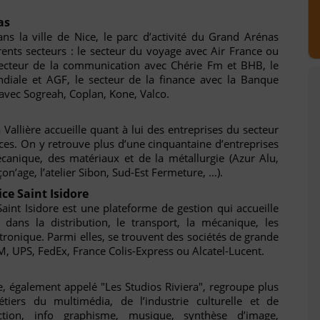
as
ans la ville de Nice, le parc d’activité du Grand Arénas
érents secteurs : le secteur du voyage avec Air France ou
secteur de la communication avec Chérie Fm et BHB, le
diale et AGF, le secteur de la finance avec la Banque
e avec Sogreah, Coplan, Kone, Valco.
la Vallière accueille quant à lui des entreprises du secteur
ces. On y retrouve plus d’une cinquantaine d’entreprises
anique, des matériaux et de la métallurgie (Azur Alu,
n’age, l’atelier Sibon, Sud-Est Fermeture, …).
ice Saint Isidore
 Saint Isidore est une plateforme de gestion qui accueille
 dans la distribution, le transport, la mécanique, les
ctronique. Parmi elles, se trouvent des sociétés de grande
 UPS, FedEx, France Colis-Express ou Alcatel-Lucent.
ine, également appelé "Les Studios Riviera", regroupe plus
iers du multimédia, de l’industrie culturelle et de
uction, info graphisme, musique, synthèse d’image,