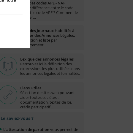
de notre
Liste des codes APE - NAF
Quelle différence entre le code
NAF et le code APE ? Comment le
trouver…
Liste des Journaux Habilités à
publier des Annonces Légales.
Définition et liste par
département
Lexique des annonces légales
Retrouvez ici la définition des
expressions les plus utilisées dans
les annonces légales et formalités.
Liens Utiles
Sélection de sites web pouvant
aider toutes sociétés :
documentation, textes de loi,
crédit participatif ...
Le saviez-vous ?
L'attestation de parution
vous permet de