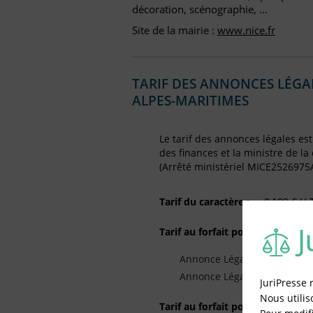
décoration, scénographie, …
Site de la mairie :
www.nice.fr
TARIF DES ANNONCES LÉGALE
ALPES-MARITIMES
Le tarif des annonces légales est
des finances et la ministre de la
(Arrêté ministériel MICE2526975
Tarif du caractère :
0,189 € H.
Tarif au forfait pour la Cessation
Annonce Légale de Dissoluti
Annonce Légale de Clôture d
JuriPresse 
Nous utilis
Tarif au forfait pour la Constitu