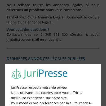
Nous relisons toutes les annonces légales. Si nous
détectons un problème nous vous contactons !
Tarif et Prix d'une Annonce Légale :
Comment se calcule
le prix d'une annonce légale...
Vous avez des questions ?
Contactez-nous au 0 805 691 300 (Service & appel
gratuits) ou par mail en
cliquant ici
DERNIÈRES ANNONCES LÉGALES PUBLIÉES
Publiée
03/07/2026
Journal
Genre
Société
Département
le
L'itinérant
Constitution de Société
JuriPresse respecte votre vie privée
Société par Actions Simplifiées (SAS)
Nous utilisons des cookies pour vous offrir la
GENOS INVEST
meilleure expérience sur notre site.
Pour modifier vos préférences par la suite, rendez-
92 - Hauts-de-Seine