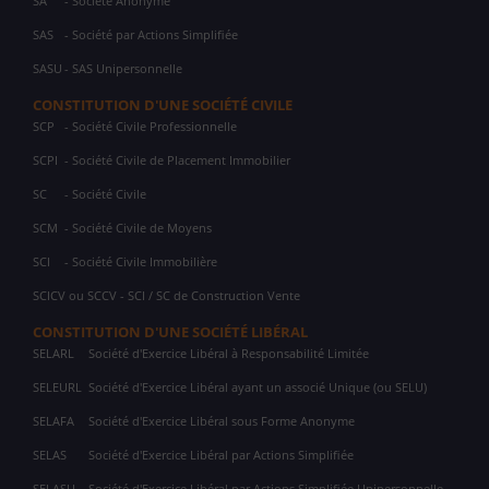
SA
- Société Anonyme
SAS
- Société par Actions Simplifiée
SASU
- SAS Unipersonnelle
CONSTITUTION D'UNE SOCIÉTÉ CIVILE
SCP
- Société Civile Professionnelle
SCPI
- Société Civile de Placement Immobilier
SC
- Société Civile
SCM
- Société Civile de Moyens
SCI
- Société Civile Immobilière
SCICV ou SCCV - SCI / SC de Construction Vente
CONSTITUTION D'UNE SOCIÉTÉ LIBÉRAL
SELARL
Société d'Exercice Libéral à Responsabilité Limitée
SELEURL
Société d'Exercice Libéral ayant un associé Unique (ou SELU)
SELAFA
Société d'Exercice Libéral sous Forme Anonyme
SELAS
Société d'Exercice Libéral par Actions Simplifiée
SELASU
Société d'Exercice Libéral par Actions Simplifiée Unipersonnelle