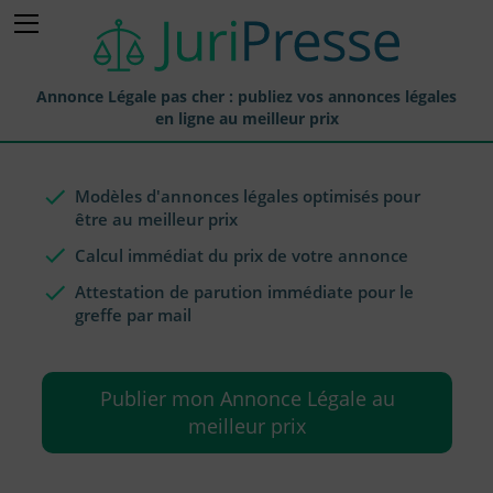
Annonce Légale pas cher : publiez vos annonces légales
en ligne au meilleur prix
Publier une Annonce légale
Modèles d'annonces légales optimisés pour
Annonces Légales Publiées
être au meilleur prix
Tarif et Prix d'une Annonce Légale
Calcul immédiat du prix de votre annonce
Journaux Habilités (JAL) Annonces Légales
Attestation de parution immédiate pour le
greffe par mail
Départements pour la Publication d'Annonces Légales
Liste des Greffes
Publier mon Annonce Légale au
Liste des CCI
meilleur prix
Le Blog pour les Entreprises