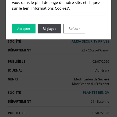
vous dans le pied de page de notre site, et cliquez
sur le lien 'Informations Cookies'.
03/07/2026
Le Paysan Breton
Constitution de Société
Accepter
Réglages
Refuser
Société à Responsabilité Limitée (SARL)
AMSA SECURITY PRIVEE
22 - Côtes-d'Armor
02/07/2026
L'itinérant
Modification de Société
Modification du Président
PLANETE RENOV
91 - Essonne
02/07/2026