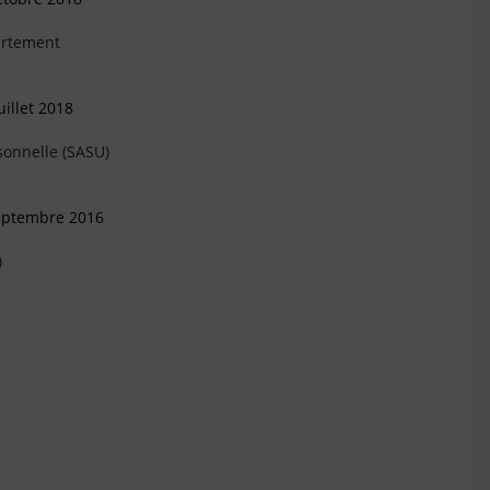
artement
illet 2018
sonnelle (SASU)
Septembre 2016
)