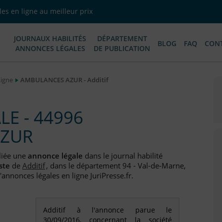
es en ligne au meilleur prix
JOURNAUX HABILITÉS
DÉPARTEMENT
BLOG
FAQ
CON
ANNONCES LÉGALES
DE PUBLICATION
Ligne
AMBULANCES AZUR - Additif
E - 44996
AZUR
liée une
annonce légale
dans le journal habilité
ste
de
Additif
, dans le département 94 - Val-de-Marne,
annonces légales en ligne JuriPresse.fr.
Additif à l'annonce parue le
30/09/2016, concernant la société