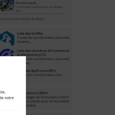
fonction pub…
La fonction publique est un secteur
qui, …
Voir tous les articles du Blog >
Liste des Greffes
Toutes les coordonnées, sites web,
horaires...
Liste des chambres de Commerce
et d'Industrie (CCI)
Toutes les coordonnées, sites web,
horaires...
Liste des BpiFrance (BPI)
Toutes les coordonnées, sites
web...
ite.
Formulaires CERFA
Télécharger les formulaires CERFA
de notre
les plus utilisés pour les formalités
des sociétés