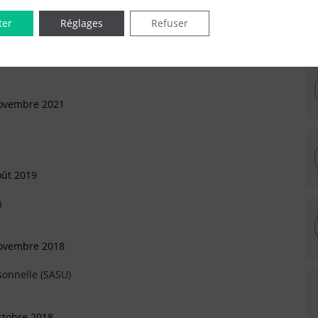
ter
Réglages
Refuser
obre 2023
sonnelle (SASU)
Novembre 2021
oût 2019
)
Novembre 2018
sonnelle (SASU)
ctobre 2018