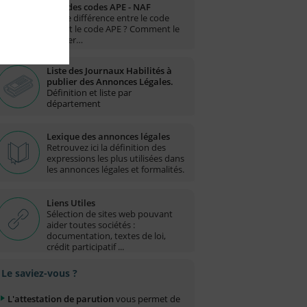
Liste des codes APE - NAF
Quelle différence entre le code
NAF et le code APE ? Comment le
trouver…
Liste des Journaux Habilités à
publier des Annonces Légales.
Définition et liste par
département
Lexique des annonces légales
Retrouvez ici la définition des
expressions les plus utilisées dans
les annonces légales et formalités.
Liens Utiles
Sélection de sites web pouvant
aider toutes sociétés :
documentation, textes de loi,
crédit participatif ...
Le saviez-vous ?
L'attestation de parution
vous permet de