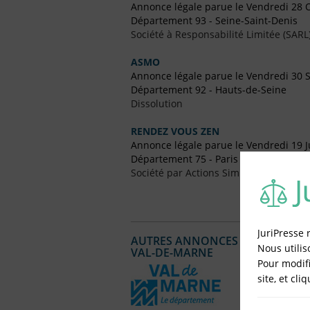
Annonce légale parue le Vendredi 28 
Département 93 - Seine-Saint-Denis
Société à Responsabilité Limitée (SARL
ASMO
Annonce légale parue le Vendredi 30
Département 92 - Hauts-de-Seine
Dissolution
RENDEZ VOUS ZEN
Annonce légale parue le Vendredi 19 J
Département 75 - Paris
Société par Actions Simplifiées (SAS)
JuriPresse 
AUTRES ANNONCES LÉGALES PUBL
Nous utilis
VAL-DE-MARNE
Pour modifi
site, et cli