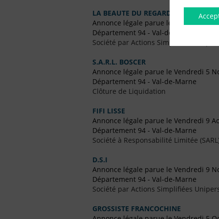
LA BEAUTE DU REGARD PARIS
Accep
Annonce légale parue le Mardi 10 Oct
Département 94 - Val-de-Marne
Société par Actions Simplifiées Uniper
S.A.R.L. BOSCER
Annonce légale parue le Vendredi 5 
Département 94 - Val-de-Marne
Clôture de Liquidation
FIFI LISSE
Annonce légale parue le Vendredi 9 A
Département 94 - Val-de-Marne
Société à Responsabilité Limitée (SARL
D.S.I
Annonce légale parue le Vendredi 9 
Département 94 - Val-de-Marne
Société par Actions Simplifiées Uniper
GROSSISTE FRANCOCHINE
Annonce légale parue le Vendredi 5 O