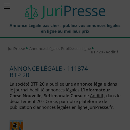
Annonce Légale pas cher : publiez vos annonces légales
en ligne au meilleur prix
Publier une Annonce légale
JuriPresse
Annonces Légales Publiées en Ligne
BTP 20 - Additif
Annonces Légales Publiées
Tarif et Prix d'une Annonce Légale
ANNONCE LÉGALE - 111874
BTP 20
Journaux Habilités (JAL) Annonces Légales
La société BTP 20 a publiée une
annonce légale
dans
Départements pour la Publication d'Annonces Légales
le journal habilité annonces légales
L'Informateur
Corse Nouvelle, Settimanale Corsu
de
Additif
, dans le
Liste des Greffes
département 20 - Corse, par notre plateforme de
publication d'annonces légales en ligne JuriPresse.fr.
Liste des CCI
Le Blog pour les Entreprises