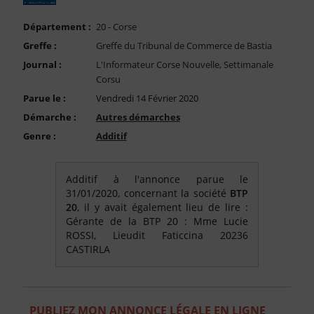
FAQ
Département :
20 - Corse
Nous Contacter
Greffe :
Greffe du Tribunal de Commerce de Bastia
Compte PRO
Journal :
L'Informateur Corse Nouvelle, Settimanale
Corsu
Parue le :
Vendredi 14 Février 2020
Démarche :
Autres démarches
Genre :
Additif
Additif à l'annonce parue le
31/01/2020, concernant la société
BTP
20
, il y avait également lieu de lire :
Gérante de la BTP 20 : Mme Lucie
ROSSI, Lieudit Faticcina 20236
CASTIRLA
PUBLIEZ MON ANNONCE LÉGALE EN LIGNE