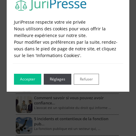
Le Blog pour les Entreprises
JuriPresse respecte votre vie privée
Nous utilisons des cookies pour vous offrir la
Combien coûte un compte bancaire
meilleure expérience sur notre site.
professionne…
Pour modifier vos préférences par la suite, rendez-
L’ouverture d’un compte bancaire professionnel …
vous dans le pied de page de notre site, et cliquez
sur le lien 'Informations Cookies'.
Comment la RC pro couvre-t-elle les biens
mat…
Dans le cadre de leurs activités, les entreprises …
Les assurances obligatoires des artisans
Accepter
Réglages
Refuser
Quel que soit son domaine de compétences, un …
Comment savoir si vous pouvez avoir
confiance…
L'avocat est un spécialiste du droit qui informe …
5 incidents et contentieux de la fonction
pub…
La fonction publique est un secteur qui, …