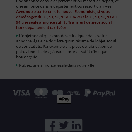
une annonce dans le département ou ressort de départ, et
une annonce dans le département ou ressort d’arrivée.
Avec notre partenaire le nouvel Economiste, si vous
déménagez du 75, 91, 92, 93 ou 94 vers le 75, 91, 92, 93 ou
94 une seule annonce suffit : Transfert de siège social
hors département (arrivée)
L’objet social
que vous devez indiquer dans votre
annonce légale ne doit être qu’un résumé de l’objet social
de vos statuts. Par exemple à la place de fabrication de
pain, viennoiseries, gâteaux, tartes, il suffit d’indiquer
boulangerie
Publiez une annonce légale dans votre ville