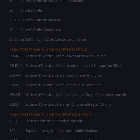
SCPI
- Société Civile de Placement Immobilier
SC
- Société Civile
SCM
- Société Civile de Moyens
SCI
- Société Civile Immobilière
SCICV ou SCCV - SCI / SC de Construction Vente
CONSTITUTION D'UNE SOCIÉTÉ LIBÉRAL
SELARL
Société d'Exercice Libéral à Responsabilité Limitée
SELEURL
Société d'Exercice Libéral ayant un associé Unique (ou SELU)
SELAFA
Société d'Exercice Libéral sous Forme Anonyme
SELAS
Société d'Exercice Libéral par Actions Simplifiée
SELASU
Société d'Exercice Libéral par Actions Simplifiée Unipersonnelle
SELCA
Société d'Exercice Libéral en Commandite par Actions
CONSTITUTION D'UNE SOCIÉTÉ AGRICOLE
SCEA
Société civile d'exploitation agricole
EARL
Exploitation agricole à responsabilité limitée