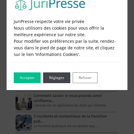
Le Blog pour les Entreprises
JuriPresse respecte votre vie privée
Nous utilisons des cookies pour vous offrir la
Combien coûte un compte bancaire
meilleure expérience sur notre site.
professionne…
Pour modifier vos préférences par la suite, rendez-
L’ouverture d’un compte bancaire professionnel …
vous dans le pied de page de notre site, et cliquez
sur le lien 'Informations Cookies'.
Comment la RC pro couvre-t-elle les biens
mat…
Dans le cadre de leurs activités, les entreprises …
Les assurances obligatoires des artisans
Accepter
Réglages
Refuser
Quel que soit son domaine de compétences, un …
Comment savoir si vous pouvez avoir
confiance…
L'avocat est un spécialiste du droit qui informe …
5 incidents et contentieux de la fonction
pub…
La fonction publique est un secteur qui, …