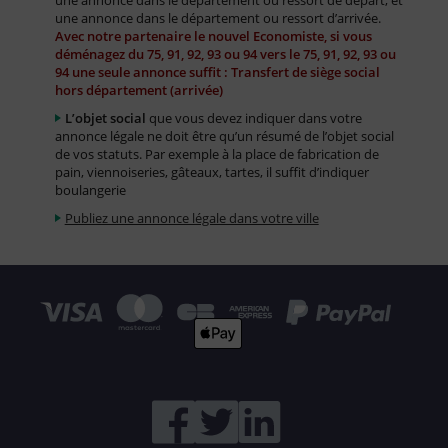
une annonce dans le département ou ressort de départ, et
une annonce dans le département ou ressort d’arrivée.
Avec notre partenaire le nouvel Economiste, si vous
déménagez du 75, 91, 92, 93 ou 94 vers le 75, 91, 92, 93 ou
94 une seule annonce suffit : Transfert de siège social
hors département (arrivée)
L’objet social
que vous devez indiquer dans votre
annonce légale ne doit être qu’un résumé de l’objet social
de vos statuts. Par exemple à la place de fabrication de
pain, viennoiseries, gâteaux, tartes, il suffit d’indiquer
boulangerie
Publiez une annonce légale dans votre ville