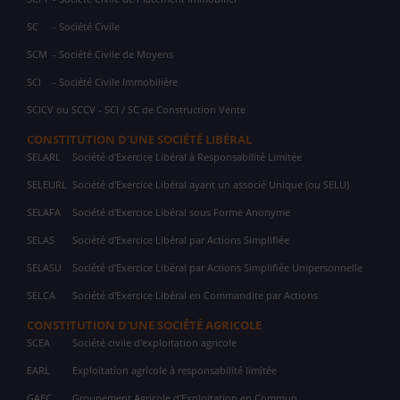
SC
- Société Civile
SCM
- Société Civile de Moyens
SCI
- Société Civile Immobilière
SCICV ou SCCV - SCI / SC de Construction Vente
CONSTITUTION D'UNE SOCIÉTÉ LIBÉRAL
SELARL
Société d'Exercice Libéral à Responsabilité Limitée
SELEURL
Société d'Exercice Libéral ayant un associé Unique (ou SELU)
SELAFA
Société d'Exercice Libéral sous Forme Anonyme
SELAS
Société d'Exercice Libéral par Actions Simplifiée
SELASU
Société d'Exercice Libéral par Actions Simplifiée Unipersonnelle
SELCA
Société d'Exercice Libéral en Commandite par Actions
CONSTITUTION D'UNE SOCIÉTÉ AGRICOLE
SCEA
Société civile d'exploitation agricole
EARL
Exploitation agricole à responsabilité limitée
GAEC
Groupement Agricole d'Exploitation en Commun