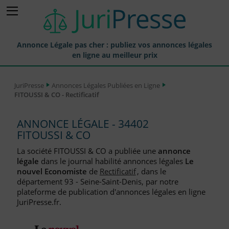
Annonce Légale pas cher : publiez vos annonces légales
en ligne au meilleur prix
Publier une Annonce légale
JuriPresse
Annonces Légales Publiées en Ligne
FITOUSSI & CO - Rectificatif
Annonces Légales Publiées
Tarif et Prix d'une Annonce Légale
ANNONCE LÉGALE - 34402
FITOUSSI & CO
Journaux Habilités (JAL) Annonces Légales
La société FITOUSSI & CO a publiée une
annonce
Départements pour la Publication d'Annonces Légales
légale
dans le journal habilité annonces légales
Le
nouvel Economiste
de
Rectificatif
, dans le
Liste des Greffes
département 93 - Seine-Saint-Denis, par notre
plateforme de publication d'annonces légales en ligne
Liste des CCI
JuriPresse.fr.
Le Blog pour les Entreprises