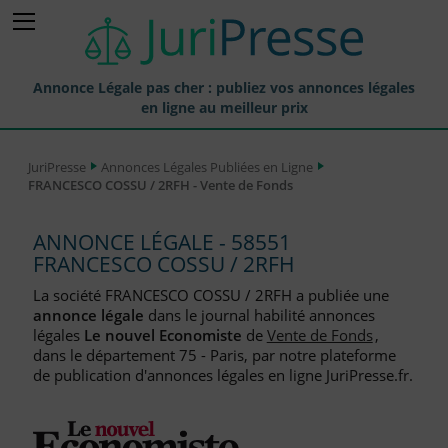
Annonce Légale pas cher : publiez vos annonces légales
en ligne au meilleur prix
Publier une Annonce légale
JuriPresse
Annonces Légales Publiées en Ligne
FRANCESCO COSSU / 2RFH - Vente de Fonds
Annonces Légales Publiées
Tarif et Prix d'une Annonce Légale
ANNONCE LÉGALE - 58551
FRANCESCO COSSU / 2RFH
Journaux Habilités (JAL) Annonces Légales
La société FRANCESCO COSSU / 2RFH a publiée une
Départements pour la Publication d'Annonces Légales
annonce légale
dans le journal habilité annonces
légales
Le nouvel Economiste
de
Vente de Fonds
,
Liste des Greffes
dans le département 75 - Paris, par notre plateforme
de publication d'annonces légales en ligne JuriPresse.fr.
Liste des CCI
Le Blog pour les Entreprises