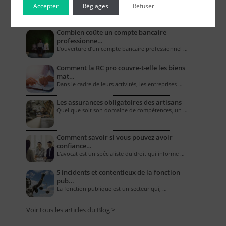
Accepter
Réglages
Refuser
Le Blog pour les Entreprises
Combien coûte un compte bancaire
professionne…
L’ouverture d’un compte bancaire professionnel …
Comment la RC pro couvre-t-elle les biens
mat…
Dans le cadre de leurs activités, les entreprises …
Les assurances obligatoires des artisans
Quel que soit son domaine de compétences, un …
Comment savoir si vous pouvez avoir
confiance…
L'avocat est un spécialiste du droit qui informe …
5 incidents et contentieux de la fonction
pub…
La fonction publique est un secteur qui, …
Voir tous les articles du Blog >