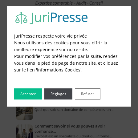
JuriPresse respecte votre vie privée
Nous utilisons des cookies pour vous offrir la
Le Blog pour les Entreprises
meilleure expérience sur notre site.
Pour modifier vos préférences par la suite, rendez-
Combien coûte un compte bancaire
vous dans le pied de page de notre site, et cliquez
professionne…
sur le lien 'Informations Cookies'.
L’ouverture d’un compte bancaire professionnel …
Comment la RC pro couvre-t-elle les biens
mat…
Accepter
Réglages
Refuser
Dans le cadre de leurs activités, les entreprises …
Les assurances obligatoires des artisans
Quel que soit son domaine de compétences, un …
Comment savoir si vous pouvez avoir
confiance…
L'avocat est un spécialiste du droit qui informe …