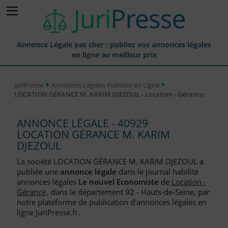
Annonce Légale pas cher : publiez vos annonces légales
en ligne au meilleur prix
Publier une Annonce légale
JuriPresse
Annonces Légales Publiées en Ligne
LOCATION GÉRANCE M. KARIM DJEZOUL - Location - Gérance
Annonces Légales Publiées
Tarif et Prix d'une Annonce Légale
ANNONCE LÉGALE - 40929
LOCATION GÉRANCE M. KARIM
Journaux Habilités (JAL) Annonces Légales
DJEZOUL
Départements pour la Publication d'Annonces Légales
La société LOCATION GÉRANCE M. KARIM DJEZOUL a
publiée une
annonce légale
dans le journal habilité
Liste des Greffes
annonces légales
Le nouvel Economiste
de
Location -
Gérance
, dans le département 92 - Hauts-de-Seine, par
Liste des CCI
notre plateforme de publication d'annonces légales en
Le Blog pour les Entreprises
ligne JuriPresse.fr.