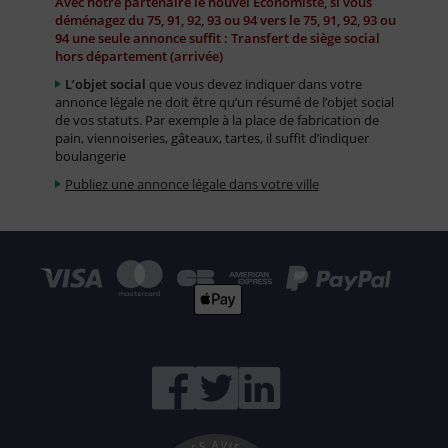
Avec notre partenaire le nouvel Economiste, si vous
déménagez du 75, 91, 92, 93 ou 94 vers le 75, 91, 92, 93 ou
94 une seule annonce suffit : Transfert de siège social
hors département (arrivée)
L’objet social
que vous devez indiquer dans votre
annonce légale ne doit être qu’un résumé de l’objet social
de vos statuts. Par exemple à la place de fabrication de
pain, viennoiseries, gâteaux, tartes, il suffit d’indiquer
boulangerie
Publiez une annonce légale dans votre ville