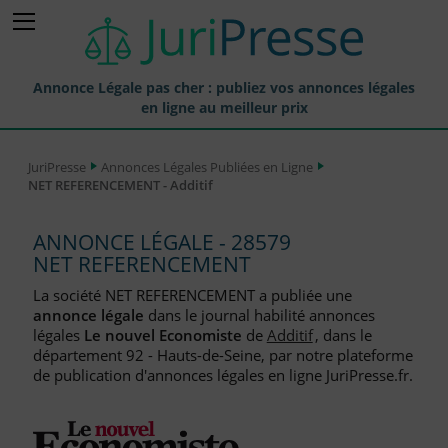
Annonce Légale pas cher : publiez vos annonces légales
en ligne au meilleur prix
Publier une Annonce légale
JuriPresse
Annonces Légales Publiées en Ligne
NET REFERENCEMENT - Additif
Annonces Légales Publiées
Tarif et Prix d'une Annonce Légale
ANNONCE LÉGALE - 28579
NET REFERENCEMENT
Journaux Habilités (JAL) Annonces Légales
La société NET REFERENCEMENT a publiée une
Départements pour la Publication d'Annonces Légales
annonce légale
dans le journal habilité annonces
légales
Le nouvel Economiste
de
Additif
, dans le
Liste des Greffes
département 92 - Hauts-de-Seine, par notre plateforme
de publication d'annonces légales en ligne JuriPresse.fr.
Liste des CCI
Le Blog pour les Entreprises