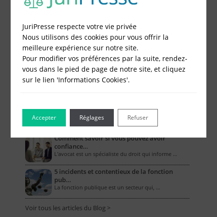
Le Blog pour les Entreprises
JuriPresse respecte votre vie privée
Nous utilisons des cookies pour vous offrir la
Combien coûte un compte bancaire
professionne…
meilleure expérience sur notre site.
L’ouverture d’un compte bancaire professionnel …
Pour modifier vos préférences par la suite, rendez-
vous dans le pied de page de notre site, et cliquez
Comment la RC pro couvre-t-elle les biens
sur le lien 'Informations Cookies'.
mat…
Dans le cadre de leurs activités, les entreprises …
Les assurances obligatoires des artisans
Quel que soit son domaine de compétences, un …
Accepter
Réglages
Refuser
Comment savoir si vous pouvez avoir
confiance…
L'avocat est un spécialiste du droit qui informe …
5 incidents et contentieux de la fonction
pub…
La fonction publique est un secteur qui, …
Voir tous les articles du Blog >