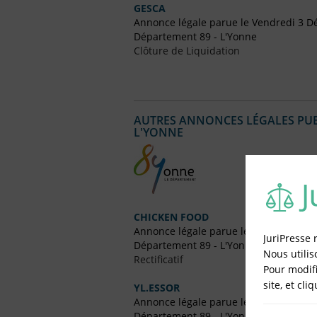
GESCA
Annonce légale parue le Vendredi 3 
Département 89 - L'Yonne
Clôture de Liquidation
AUTRES ANNONCES LÉGALES PUBL
L'YONNE
CHICKEN FOOD
Annonce légale parue le Mercredi 27 A
JuriPresse 
Département 89 - L'Yonne
Nous utilis
Rectificatif
Pour modifi
site, et cli
YL.ESSOR
Annonce légale parue le Vendredi 9 Jui
Département 89 - L'Yonne