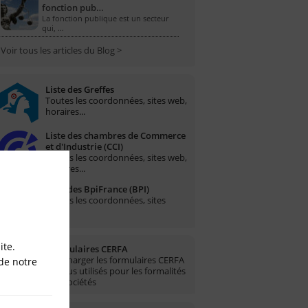
fonction pub…
La fonction publique est un secteur
qui, …
Voir tous les articles du Blog >
Liste des Greffes
Toutes les coordonnées, sites web,
horaires...
Liste des chambres de Commerce
et d'Industrie (CCI)
Toutes les coordonnées, sites web,
horaires...
Liste des BpiFrance (BPI)
Toutes les coordonnées, sites
web...
ite.
Formulaires CERFA
Télécharger les formulaires CERFA
de notre
les plus utilisés pour les formalités
des sociétés