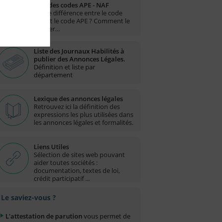
Liste des codes APE - NAF
Quelle différence entre le code
NAF et le code APE ? Comment le
trouver…
Liste des Journaux Habilités à
publier des Annonces Légales.
Définition et liste par
département
Lexique des annonces légales
Retrouvez ici la définition des
expressions les plus utilisées dans
les annonces légales et formalités.
Liens Utiles
Sélection de sites web pouvant
aider toutes sociétés :
documentation, textes de loi,
crédit participatif ...
Le saviez-vous ?
L'attestation de parution
vous permet de