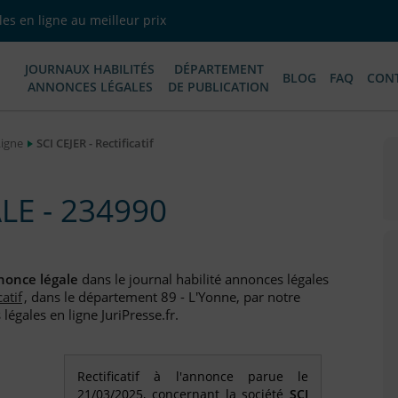
es en ligne au meilleur prix
JOURNAUX HABILITÉS
DÉPARTEMENT
BLOG
FAQ
CON
ANNONCES LÉGALES
DE PUBLICATION
Ligne
SCI CEJER - Rectificatif
E - 234990
nonce légale
dans le journal habilité annonces légales
catif
, dans le département 89 - L'Yonne, par notre
égales en ligne JuriPresse.fr.
Rectificatif à l'annonce parue le
21/03/2025, concernant la société
SCI