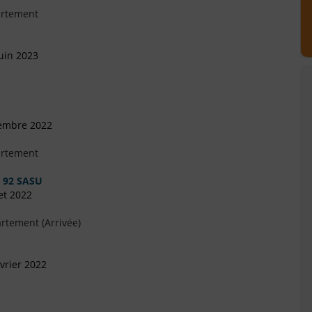
artement
uin 2023
cembre 2022
artement
 92 SASU
et 2022
rtement (Arrivée)
vrier 2022