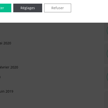
ter
Réglages
Refuser
uin 2020
ai 2020
évrier 2020
)
uin 2019