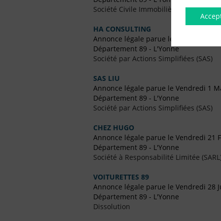
Société Civile Immobilière (SCI)
Accep
HA CONSULTING
Annonce légale parue le Vendredi 19 J
Département 89 - L'Yonne
Société par Actions Simplifiées (SAS)
SAS LIU
Annonce légale parue le Vendredi 1 M
Département 89 - L'Yonne
Société par Actions Simplifiées (SAS)
CHEZ HUGO
Annonce légale parue le Vendredi 21 F
Département 89 - L'Yonne
Société à Responsabilité Limitée (SARL
VOITURETTES 89
Annonce légale parue le Vendredi 28 J
Département 89 - L'Yonne
Dissolution