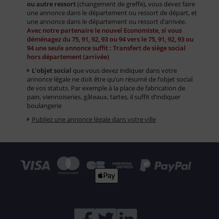
ou autre ressort
(changement de greffe), vous devez faire
une annonce dans le département ou ressort de départ, et
une annonce dans le département ou ressort d’arrivée.
Avec notre partenaire le nouvel Economiste, si vous
déménagez du 75, 91, 92, 93 ou 94 vers le 75, 91, 92, 93 ou
94 une seule annonce suffit : Transfert de siège social
hors département (arrivée)
L’objet social
que vous devez indiquer dans votre
annonce légale ne doit être qu’un résumé de l’objet social
de vos statuts. Par exemple à la place de fabrication de
pain, viennoiseries, gâteaux, tartes, il suffit d’indiquer
boulangerie
Publiez une annonce légale dans votre ville