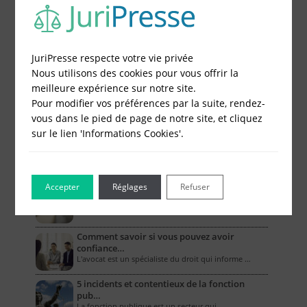
JuriPresse respecte votre vie privée
Le Blog pour les Entreprises
Nous utilisons des cookies pour vous offrir la
meilleure expérience sur notre site.
Combien coûte un compte bancaire
Pour modifier vos préférences par la suite, rendez-
professionne…
L’ouverture d’un compte bancaire professionnel …
vous dans le pied de page de notre site, et cliquez
sur le lien 'Informations Cookies'.
Comment la RC pro couvre-t-elle les biens
mat…
Dans le cadre de leurs activités, les entreprises …
Accepter
Réglages
Refuser
Les assurances obligatoires des artisans
Quel que soit son domaine de compétences, un …
Comment savoir si vous pouvez avoir
confiance…
L'avocat est un spécialiste du droit qui informe …
5 incidents et contentieux de la fonction
pub…
La fonction publique est un secteur qui, …