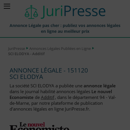
Annonce Légale pas cher : publiez vos annonces légales
en ligne au meilleur prix
Publier une Annonce légale
JuriPresse
Annonces Légales Publiées en Ligne
SCI ELODYA - Additif
Annonces Légales Publiées
Tarif et Prix d'une Annonce Légale
ANNONCE LÉGALE - 151120
SCI ELODYA
Journaux Habilités (JAL) Annonces Légales
La société SCI ELODYA a publiée une
annonce légale
Départements pour la Publication d'Annonces Légales
dans le journal habilité annonces légales
Le nouvel
Economiste
de
Additif
, dans le département 94 - Val-
Liste des Greffes
de-Marne, par notre plateforme de publication
d'annonces légales en ligne JuriPresse.fr.
Liste des CCI
Le Blog pour les Entreprises