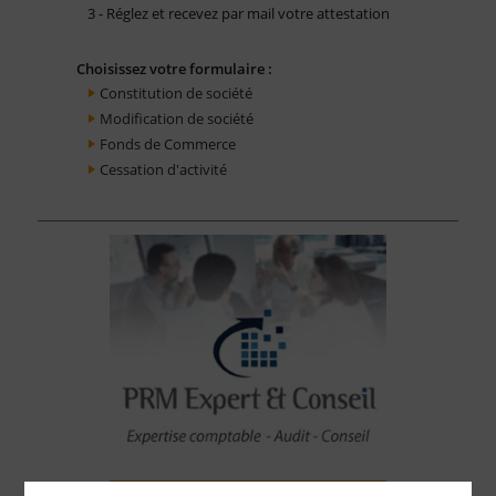
3 - Réglez et recevez par mail votre attestation
Choisissez votre formulaire :
Constitution de société
Modification de société
Fonds de Commerce
Cessation d'activité