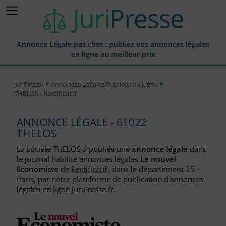
Annonce Légale pas cher : publiez vos annonces légales
en ligne au meilleur prix
Publier une Annonce légale
JuriPresse
Annonces Légales Publiées en Ligne
THELOS - Rectificatif
Annonces Légales Publiées
Tarif et Prix d'une Annonce Légale
ANNONCE LÉGALE - 61022
THELOS
Journaux Habilités (JAL) Annonces Légales
La société THELOS a publiée une
annonce légale
dans
Départements pour la Publication d'Annonces Légales
le journal habilité annonces légales
Le nouvel
Economiste
de
Rectificatif
, dans le département 75 -
Liste des Greffes
Paris, par notre plateforme de publication d'annonces
légales en ligne JuriPresse.fr.
Liste des CCI
Le Blog pour les Entreprises