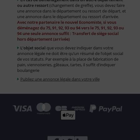
ou autre ressort
(changement de greffe), vous devez faire
une annonce dans le département ou ressort de départ, et
une annonce dans le département ou ressort d’arrivée.
Avec notre partenaire le nouvel Economiste, si vous
déménagez du 75, 91, 92, 93 ou 94 vers le 75, 91, 92, 93 ou
94 une seule annonce suffit : Transfert de siège social
hors département (arrivée)
L’objet social
que vous devez indiquer dans votre
annonce légale ne doit être qu’un résumé de l’objet social
de vos statuts. Par exemple à la place de fabrication de
pain, viennoiseries, gâteaux, tartes, il suffit d’indiquer
boulangerie
Publiez une annonce légale dans votre ville