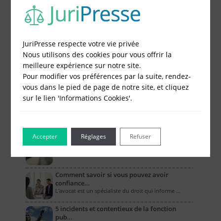
JuriPresse respecte votre vie privée
Le Blog pour les Entreprises
Nous utilisons des cookies pour vous offrir la
meilleure expérience sur notre site.
Combien coûte un compte bancaire
Pour modifier vos préférences par la suite, rendez-
professionne…
vous dans le pied de page de notre site, et cliquez
L’ouverture d’un compte bancaire professionnel …
sur le lien 'Informations Cookies'.
Comment la RC pro couvre-t-elle les biens
mat…
Dans le cadre de leurs activités, les entreprises …
Accepter
Réglages
Refuser
Les assurances obligatoires des artisans
Quel que soit son domaine de compétences, un …
Comment savoir si vous pouvez avoir
confiance…
L'avocat est un spécialiste du droit qui informe …
5 incidents et contentieux de la fonction
pub…