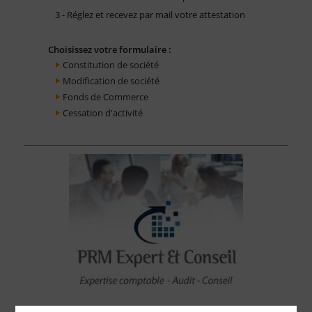
3 - Réglez et recevez par mail votre attestation
Choisissez votre formulaire :
Constitution de société
Modification de société
Fonds de Commerce
Cessation d'activité