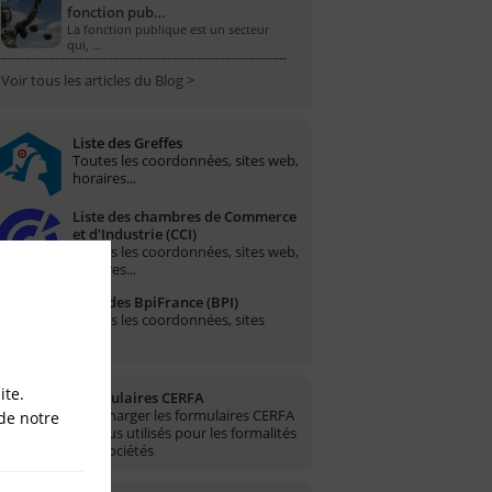
fonction pub…
La fonction publique est un secteur
qui, …
Voir tous les articles du Blog >
Liste des Greffes
Toutes les coordonnées, sites web,
horaires...
Liste des chambres de Commerce
et d'Industrie (CCI)
Toutes les coordonnées, sites web,
horaires...
Liste des BpiFrance (BPI)
Toutes les coordonnées, sites
web...
ite.
Formulaires CERFA
Télécharger les formulaires CERFA
de notre
les plus utilisés pour les formalités
des sociétés