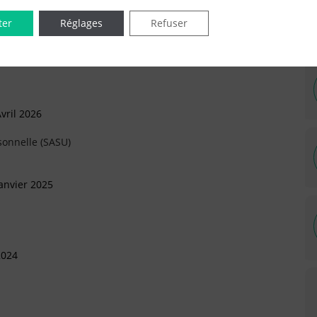
IÉES EN LIGNE DANS LE DÉPARTEMENT DU 91 -
ter
Réglages
Refuser
vril 2026
sonnelle (SASU)
anvier 2025
2024