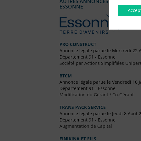
AUTRES ANNONCES LÉGALES PUBL
ESSONNE
Accep
PRO CONSTRUCT
Annonce légale parue le Mercredi 22 A
Département 91 - Essonne
Société par Actions Simplifiées Uniper
BTCM
Annonce légale parue le Vendredi 10 J
Département 91 - Essonne
Modification du Gérant / Co-Gérant
TRANS PACK SERVICE
Annonce légale parue le Jeudi 8 Août 
Département 91 - Essonne
Augmentation de Capital
FINIKINA ET FILS