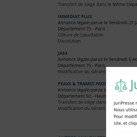
Transfert de siège dans le Même Dép
IMMEDIAT PLUS
Annonce légale parue le Vendredi 27 J
Département 75 - Paris
Clôture de Liquidation
Dissolution
JAE4
Annonce légale parue le Vendredi 5 A
Département 75 - Paris
Modification du Gérant / Co-Gérant
PEAKS & TRAMES PRODUCTION
Annonce légale parue le Vendredi 12 F
Département 92 - Hauts-de-Seine
Transfert de siège dans un Autre Dépa
JuriPresse 
Modification du Gérant / Co-Gérant
Nous utilis
Pour modifi
site, et cli