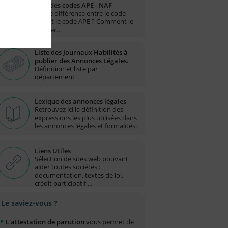
Liste des codes APE - NAF
Quelle différence entre le code
NAF et le code APE ? Comment le
trouver…
Liste des Journaux Habilités à
publier des Annonces Légales.
Définition et liste par
département
Lexique des annonces légales
Retrouvez ici la définition des
expressions les plus utilisées dans
les annonces légales et formalités.
Liens Utiles
Sélection de sites web pouvant
aider toutes sociétés :
documentation, textes de loi,
crédit participatif ...
Le saviez-vous ?
L'attestation de parution
vous permet de