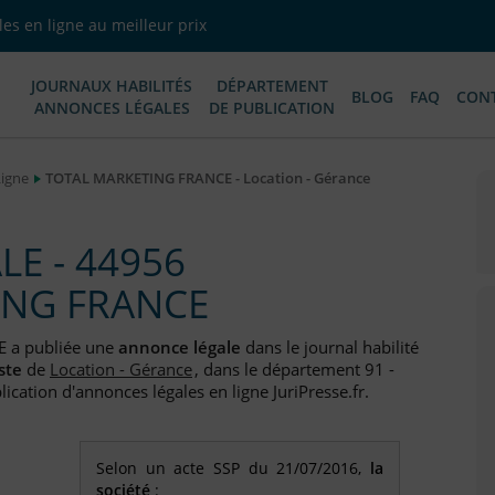
es en ligne au meilleur prix
JOURNAUX HABILITÉS
DÉPARTEMENT
BLOG
FAQ
CON
ANNONCES LÉGALES
DE PUBLICATION
Ligne
TOTAL MARKETING FRANCE - Location - Gérance
E - 44956
ING FRANCE
 a publiée une
annonce légale
dans le journal habilité
ste
de
Location - Gérance
, dans le département 91 -
ication d'annonces légales en ligne JuriPresse.fr.
Selon un acte SSP du 21/07/2016,
la
société
: