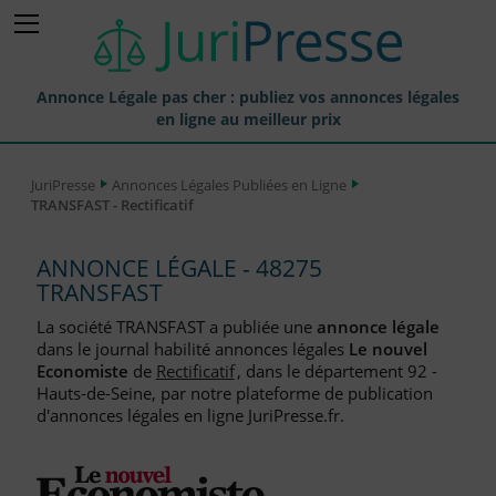
Annonce Légale pas cher : publiez vos annonces légales
en ligne au meilleur prix
Publier une Annonce légale
JuriPresse
Annonces Légales Publiées en Ligne
TRANSFAST - Rectificatif
Annonces Légales Publiées
Tarif et Prix d'une Annonce Légale
ANNONCE LÉGALE - 48275
TRANSFAST
Journaux Habilités (JAL) Annonces Légales
La société TRANSFAST a publiée une
annonce légale
Départements pour la Publication d'Annonces Légales
dans le journal habilité annonces légales
Le nouvel
Economiste
de
Rectificatif
, dans le département 92 -
Liste des Greffes
Hauts-de-Seine, par notre plateforme de publication
d'annonces légales en ligne JuriPresse.fr.
Liste des CCI
Le Blog pour les Entreprises