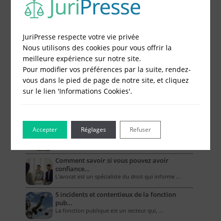
JuriPresse respecte votre vie privée
Le Blog pour les Entreprises
Nous utilisons des cookies pour vous offrir la
Combien coûte un compte bancaire
meilleure expérience sur notre site.
professionne…
Pour modifier vos préférences par la suite, rendez-
L’ouverture d’un compte bancaire professionnel …
vous dans le pied de page de notre site, et cliquez
sur le lien 'Informations Cookies'.
Comment la RC pro couvre-t-elle les biens
mat…
Dans le cadre de leurs activités, les entreprises …
Les assurances obligatoires des artisans
Accepter
Réglages
Refuser
Quel que soit son domaine de compétences, un …
Comment savoir si vous pouvez avoir
confiance…
L'avocat est un spécialiste du droit qui informe …
5 incidents et contentieux de la fonction
pub…
La fonction publique est un secteur qui, …