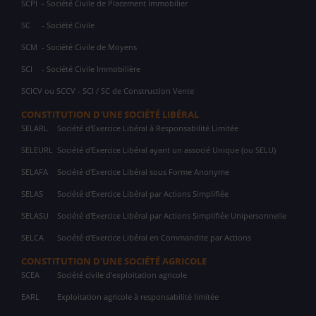
SCPI
- Société Civile de Placement Immobilier
SC
- Société Civile
SCM
- Société Civile de Moyens
SCI
- Société Civile Immobilière
SCICV ou SCCV - SCI / SC de Construction Vente
CONSTITUTION D'UNE SOCIÉTÉ LIBÉRAL
SELARL
Société d'Exercice Libéral à Responsabilité Limitée
SELEURL
Société d'Exercice Libéral ayant un associé Unique (ou SELU)
SELAFA
Société d'Exercice Libéral sous Forme Anonyme
SELAS
Société d'Exercice Libéral par Actions Simplifiée
SELASU
Société d'Exercice Libéral par Actions Simplifiée Unipersonnelle
SELCA
Société d'Exercice Libéral en Commandite par Actions
CONSTITUTION D'UNE SOCIÉTÉ AGRICOLE
SCEA
Société civile d'exploitation agricole
EARL
Exploitation agricole à responsabilité limitée