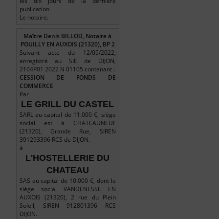
les dix jours de la dernière
publication
Le notaire.
Maître Denis BILLOD, Notaire à
POUILLY EN AUXOIS (21320), BP 2
Suivant acte du 12/05/2022,
enregistré au SIE de DIJON,
2104P01 2022 N 01105 contenant :
CESSION DE FONDS DE
COMMERCE
Par
LE GRILL DU CASTEL
SARL au capital de 11.000 €, siège
social est à CHATEAUNEUF
(21320), Grande Rue, SIREN
391293396 RCS de DIJON.
à
L'HOSTELLERIE DU
CHATEAU
SAS au capital de 10.000 €, dont le
siège social VANDENESSE EN
AUXOIS (21320), 2 rue du Plein
Soleil, SIREN 912801396 RCS
DIJON.