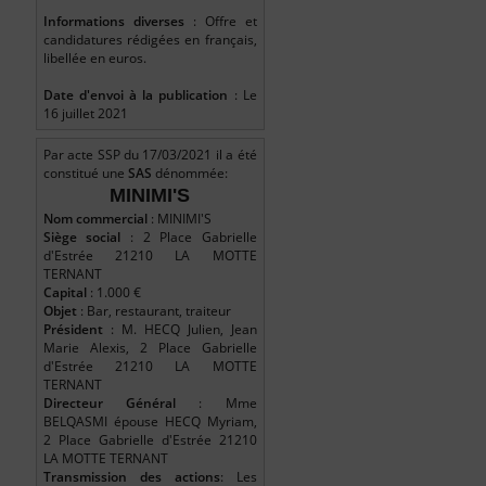
Informations diverses
: Offre et
candidatures rédigées en français,
libellée en euros.
Date d'envoi à la publication
: Le
16 juillet 2021
Par acte SSP du 17/03/2021 il a été
constitué une
SAS
dénommée:
MINIMI'S
Nom commercial
: MINIMI'S
Siège social
: 2 Place Gabrielle
d'Estrée 21210 LA MOTTE
TERNANT
Capital
: 1.000 €
Objet
: Bar, restaurant, traiteur
Président
: M. HECQ Julien, Jean
Marie Alexis, 2 Place Gabrielle
d'Estrée 21210 LA MOTTE
TERNANT
Directeur Général
: Mme
BELQASMI épouse HECQ Myriam,
2 Place Gabrielle d'Estrée 21210
LA MOTTE TERNANT
Transmission des actions
: Les