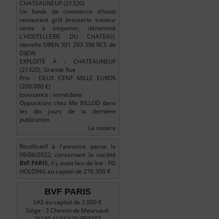
CHATEAUNEUF (21320)
Un fonds de commerce d'hotel
restaurant grill brasserie traiteur
vente à emporter, dénommé
L'HOSTELLERIE DU CHATEAU,
identifié SIREN 391 293 396 RCS de
DIJON
EXPLOITÉ À : CHATEAUNEUF
(21320), Grande Rue
Prix : DEUX CENT MILLE EUROS
(200.000 €)
Jouissance : immédiate
Oppositions chez Me BILLOD dans
les dix jours de la dernière
publication
Le notaire
Rectificatif à l'annonce parue le
09/06/2022, concernant la société
BVF PARIS
, il y avait lieu de lire : PG
HOLDING au capital de 276.500 €
BVF PARIS
SAS au capital de 2.000 €
Siège : 3 Chemin de Meursault
21190 AUXEY DURESSES