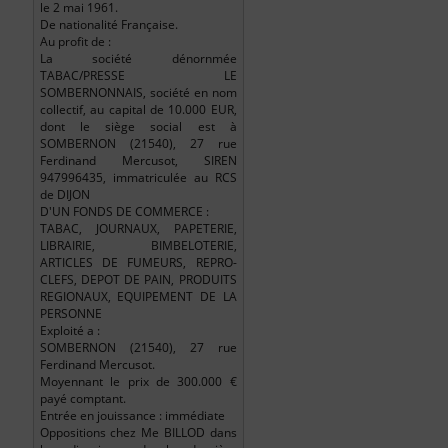
le 2 mai 1961.
De nationalité Française.
Au profit de :
La société dénornmée
TABAC/PRESSE LE
SOMBERNONNAIS, société en nom
collectif, au capital de 10.000 EUR,
dont le siège social est à
SOMBERNON (21540), 27 rue
Ferdinand Mercusot, SIREN
947996435, immatriculée au RCS
de DIJON
D'UN FONDS DE COMMERCE :
TABAC, JOURNAUX, PAPETERIE,
LIBRAIRIE, BIMBELOTERIE,
ARTICLES DE FUMEURS, REPRO-
CLEFS, DEPOT DE PAIN, PRODUITS
REGIONAUX, EQUIPEMENT DE LA
PERSONNE
Exploité a :
SOMBERNON (21540), 27 rue
Ferdinand Mercusot.
Moyennant le prix de 300.000 €
payé comptant.
Entrée en jouissance : immédiate
Oppositions chez Me BILLOD dans