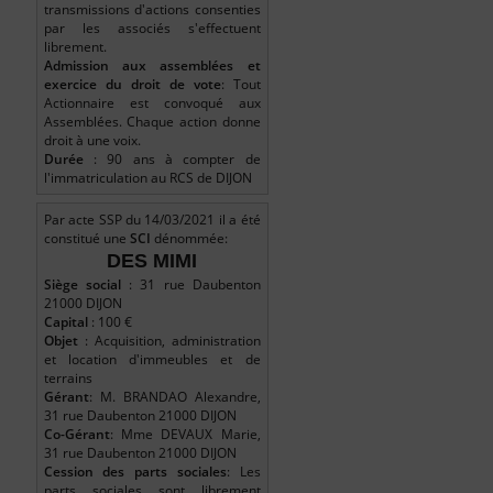
transmissions d'actions consenties
par les associés s'effectuent
librement.
Admission aux assemblées et
exercice du droit de vote
: Tout
Actionnaire est convoqué aux
Assemblées. Chaque action donne
droit à une voix.
Durée
: 90 ans à compter de
l'immatriculation au RCS de DIJON
Par acte SSP du 14/03/2021 il a été
constitué une
SCI
dénommée:
DES MIMI
Siège social
: 31 rue Daubenton
21000 DIJON
Capital
: 100 €
Objet
: Acquisition, administration
et location d'immeubles et de
terrains
Gérant
: M. BRANDAO Alexandre,
31 rue Daubenton 21000 DIJON
Co-Gérant
: Mme DEVAUX Marie,
31 rue Daubenton 21000 DIJON
Cession des parts sociales
: Les
parts sociales sont librement