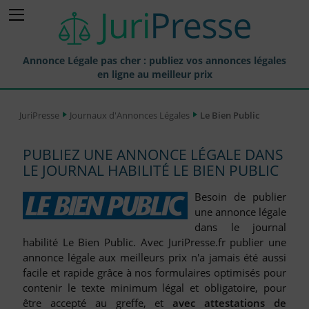
Annonce Légale pas cher : publiez vos annonces légales
en ligne au meilleur prix
Publier une Annonce légale
JuriPresse
Journaux d'Annonces Légales
Le Bien Public
Annonces Légales Publiées
PUBLIEZ UNE ANNONCE LÉGALE DANS
Tarif et Prix d'une Annonce Légale
LE JOURNAL HABILITÉ LE BIEN PUBLIC
Journaux Habilités (JAL) Annonces Légales
Besoin de publier
Départements pour la Publication d'Annonces Légales
une annonce légale
dans le journal
Liste des Greffes
habilité Le Bien Public. Avec JuriPresse.fr publier une
annonce légale aux meilleurs prix n'a jamais été aussi
Liste des CCI
facile et rapide grâce à nos formulaires optimisés pour
Le Blog pour les Entreprises
contenir le texte minimum légal et obligatoire, pour
être accepté au greffe, et
avec attestations de