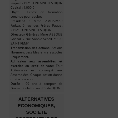
Paquet 21121 FONTAINE LES DIJON
Capital
: 1.000 €
Objet
: Centre de formation
continue pour adultes
Président
: Mme AMHAIMAR
Fadwa, 6 rue des Frères Paquet
21121 FONTAINE LES DIJON
Directeur Général
: Mme ABBOUB
Ghazal, 7 rue Sophie Scholl 71100
SAINT REMY
Transmission des actions
: Actions
librement cessibles entre associés
uniquement.
Admission aux assemblées et
exercice du droit de vote
: Tout
Actionnaire est convoqué aux
Assemblées. Chaque action donne
droit à une voix.
Durée
: 99 ans à compter de
l'immatriculation au RCS de DIJON
ALTERNATIVES
ECONOMIQUES,
SOCIETE