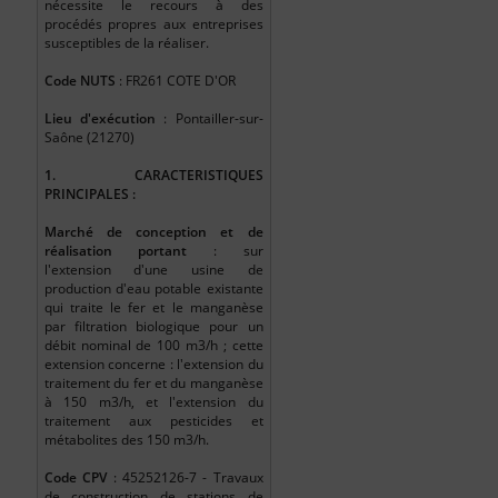
nécessite le recours à des
procédés propres aux entreprises
susceptibles de la réaliser.
Code NUTS
: FR261 COTE D'OR
Lieu d'exécution
: Pontailler-sur-
Saône (21270)
1. CARACTERISTIQUES
PRINCIPALES :
Marché de conception et de
réalisation portant
: sur
l'extension d'une usine de
production d'eau potable existante
qui traite le fer et le manganèse
par filtration biologique pour un
débit nominal de 100 m3/h ; cette
extension concerne : l'extension du
traitement du fer et du manganèse
à 150 m3/h, et l'extension du
traitement aux pesticides et
métabolites des 150 m3/h.
Code CPV
: 45252126-7 - Travaux
de construction de stations de