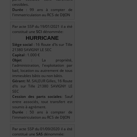
cessibles.
Durée
: 99 ans à compter de
l'immatriculation au RCS de DIJON
Par acte SSP du 19/01/2021 il a été
constitué une
SCI
dénommée:
HURRICANE
Siège social
: 16 Route d'Is sur Tille
21380 SAVIGNY LE SEC
Capital
: 1.000 €
Objet
: La propriété,
l'administration, l'exploitation par
bail, location ou autrement de tous
immeubles bâtis ou non bâtis.
Gérant
: M. SALEUR Gilles, 16 Route
d'Is sur Tille 21380 SAVIGNY LE
SEC
Cession des parts sociales
: Sauf
entre associés, tout transfert est
soumis à agrément.
Durée
: 50 ans à compter de
l'immatriculation au RCS de DIJON
Par acte SSP du 01/09/2020 il a été
constitué une
SAS
dénommée: