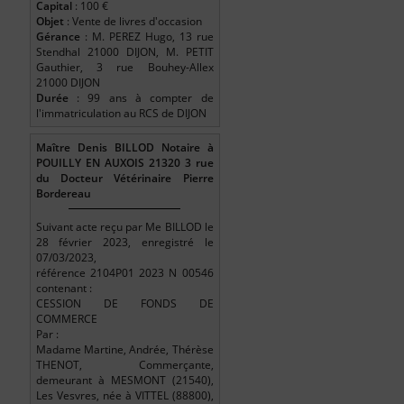
Capital
: 100 €
Objet
: Vente de livres d'occasion
Gérance
: M. PEREZ Hugo, 13 rue
Stendhal 21000 DIJON, M. PETIT
Gauthier, 3 rue Bouhey-Allex
21000 DIJON
Durée
: 99 ans à compter de
l'immatriculation au RCS de DIJON
Maître Denis BILLOD Notaire à
POUILLY EN AUXOIS 21320 3 rue
du Docteur Vétérinaire Pierre
Bordereau
Suivant acte reçu par Me BILLOD le
28 février 2023, enregistré le
07/03/2023,
référence 2104P01 2023 N 00546
contenant :
CESSION DE FONDS DE
COMMERCE
Par :
Madame Martine, Andrée, Thérèse
THENOT, Commerçante,
demeurant à MESMONT (21540),
Les Vesvres, née à VITTEL (88800),