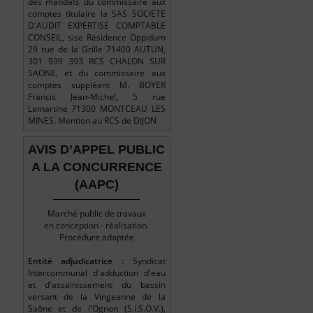
des mandats du commissaire aux
comptes titulaire la SAS SOCIETE
D'AUDIT EXPERTISE COMPTABLE
CONSEIL, sise Résidence Oppidum
29 rue de la Grille 71400 AUTUN,
301 939 393 RCS CHALON SUR
SAONE, et du commissaire aux
comptes suppléant M. BOYER
Francis Jean-Michel, 5 rue
Lamartine 71300 MONTCEAU LES
MINES. Mention au RCS de DIJON
AVIS D’APPEL PUBLIC
A LA CONCURRENCE
(AAPC)
Marché public de travaux
en conception - réalisation.
Procédure adaptée
Entité adjudicatrice
: Syndicat
Intercommunal d'adduction d'eau
et d'assainissement du bassin
versant de la Vingeanne de la
Saône et de l'Ognon (S.I.S.O.V.),