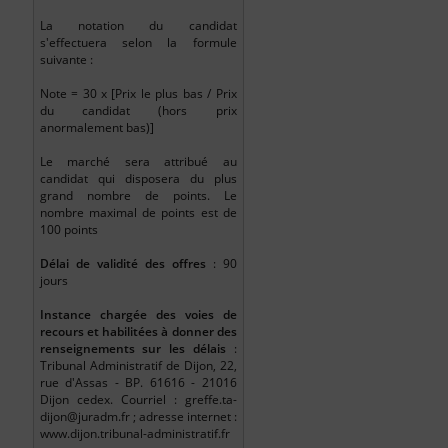
La notation du candidat
s'effectuera selon la formule
suivante :
Note = 30 x [Prix le plus bas / Prix
du candidat (hors prix
anormalement bas)]
Le marché sera attribué au
candidat qui disposera du plus
grand nombre de points. Le
nombre maximal de points est de
100 points
Délai de validité des offres
: 90
jours
Instance chargée des voies de
recours et habilitées à donner des
renseignements sur les délais
:
Tribunal Administratif de Dijon, 22,
rue d'Assas - BP. 61616 - 21016
Dijon cedex. Courriel : greffe.ta-
dijon@juradm.fr ; adresse internet :
www.dijon.tribunal-administratif.fr