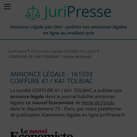
Annonce Légale pas cher : publiez vos annonces légales
en ligne au meilleur prix
Publier une Annonce légale
JuriPresse
Annonces Légales Publiées en Ligne
COIFFURE 41 / K41 TOLBIAC - Vente de Fonds
Annonces Légales Publiées
Tarif et Prix d'une Annonce Légale
ANNONCE LÉGALE - 161593
COIFFURE 41 / K41 TOLBIAC
Journaux Habilités (JAL) Annonces Légales
La société COIFFURE 41 / K41 TOLBIAC a publiée une
Départements pour la Publication d'Annonces Légales
annonce légale
dans le journal habilité annonces
légales
Le nouvel Economiste
de
Vente de Fonds
,
Liste des Greffes
dans le département 75 - Paris, par notre plateforme
de publication d'annonces légales en ligne JuriPresse.fr.
Liste des CCI
Le Blog pour les Entreprises