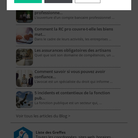
Combien coûte un compte bancaire
professionne…
L’ouverture d’un compte bancaire professionnel …
Comment la RC pro couvre-t-elle les biens
mat…
Dans le cadre de leurs activités, les entreprises …
Les assurances obligatoires des artisans
Quel que soit son domaine de compétences, un …
Comment savoir si vous pouvez avoir
confiance…
L'avocat est un spécialiste du droit qui informe …
5 incidents et contentieux de la fonction
pub…
La fonction publique est un secteur qui, …
Voir tous les articles du Blog >
Liste des Greffes
Toutes les coordonnées, sites web, horaires...