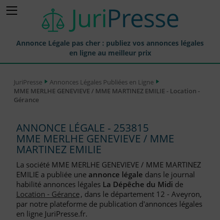
Annonce Légale pas cher : publiez vos annonces légales
en ligne au meilleur prix
Publier une Annonce légale
JuriPresse
Annonces Légales Publiées en Ligne
MME MERLHE GENEVIEVE / MME MARTINEZ EMILIE - Location -
Annonces Légales Publiées
Gérance
Tarif et Prix d'une Annonce Légale
ANNONCE LÉGALE - 253815
Journaux Habilités (JAL) Annonces Légales
MME MERLHE GENEVIEVE / MME
MARTINEZ EMILIE
Départements pour la Publication d'Annonces Légales
La société MME MERLHE GENEVIEVE / MME MARTINEZ
Liste des Greffes
EMILIE a publiée une
annonce légale
dans le journal
habilité annonces légales
La Dépêche du Midi
de
Liste des CCI
Location - Gérance
, dans le département 12 - Aveyron,
par notre plateforme de publication d'annonces légales
Le Blog pour les Entreprises
en ligne JuriPresse.fr.