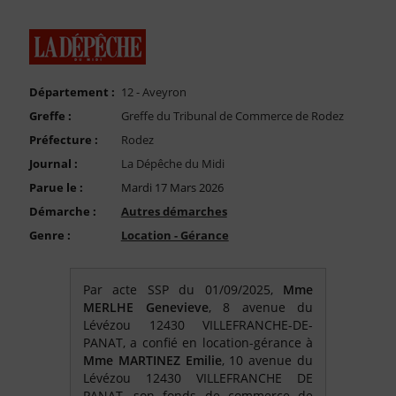
FAQ
Nous Contacter
Compte PRO
Département :
12 - Aveyron
Greffe :
Greffe du Tribunal de Commerce de Rodez
Préfecture :
Rodez
Journal :
La Dépêche du Midi
Parue le :
Mardi 17 Mars 2026
Démarche :
Autres démarches
Genre :
Location - Gérance
Par acte SSP du 01/09/2025,
Mme
MERLHE Genevieve
, 8 avenue du
Lévézou 12430 VILLEFRANCHE-DE-
PANAT, a confié en location-gérance à
Mme MARTINEZ Emilie
, 10 avenue du
Lévézou 12430 VILLEFRANCHE DE
PANAT, son fonds de commerce de