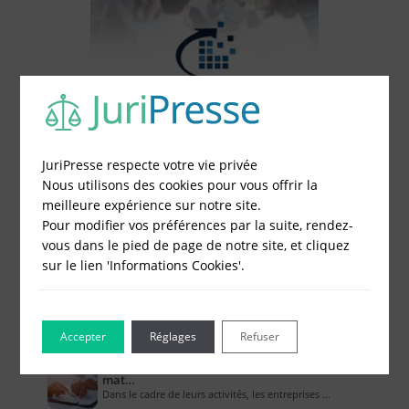
JuriPresse respecte votre vie privée
Nous utilisons des cookies pour vous offrir la
meilleure expérience sur notre site.
Pour modifier vos préférences par la suite, rendez-
vous dans le pied de page de notre site, et cliquez
Le Blog pour les Entreprises
sur le lien 'Informations Cookies'.
Combien coûte un compte bancaire
professionne…
L’ouverture d’un compte bancaire professionnel …
Accepter
Réglages
Refuser
Comment la RC pro couvre-t-elle les biens
mat…
Dans le cadre de leurs activités, les entreprises …