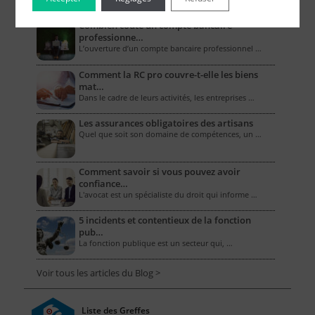
Combien coûte un compte bancaire
professionne…
L’ouverture d’un compte bancaire professionnel …
Comment la RC pro couvre-t-elle les biens
mat…
Dans le cadre de leurs activités, les entreprises …
Les assurances obligatoires des artisans
Quel que soit son domaine de compétences, un …
Comment savoir si vous pouvez avoir
confiance…
L'avocat est un spécialiste du droit qui informe …
5 incidents et contentieux de la fonction
pub…
La fonction publique est un secteur qui, …
Voir tous les articles du Blog >
Liste des Greffes