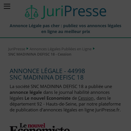
Annonce Légale pas cher : publiez vos annonces légales
en ligne au meilleur prix
Publier une Annonce légale
JuriPresse
Annonces Légales Publiées en Ligne
SNC MADININA DEFISC 18 - Cession
Annonces Légales Publiées
Tarif et Prix d'une Annonce Légale
ANNONCE LÉGALE - 44998
SNC MADININA DEFISC 18
Journaux Habilités (JAL) Annonces Légales
La société SNC MADININA DEFISC 18 a publiée une
Départements pour la Publication d'Annonces Légales
annonce légale
dans le journal habilité annonces
légales
Le nouvel Economiste
de
Cession
, dans le
Liste des Greffes
département 92 - Hauts-de-Seine, par notre plateforme
de publication d'annonces légales en ligne JuriPresse.fr.
Liste des CCI
Le Blog pour les Entreprises