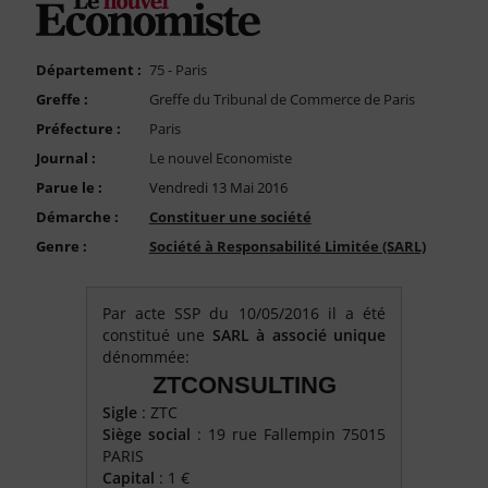
FAQ
Nous Contacter
Département :
75 - Paris
Compte PRO
Greffe :
Greffe du Tribunal de Commerce de Paris
Préfecture :
Paris
Journal :
Le nouvel Economiste
Parue le :
Vendredi 13 Mai 2016
Démarche :
Constituer une société
Genre :
Société à Responsabilité Limitée (SARL)
Par acte SSP du 10/05/2016 il a été
constitué une
SARL à associé unique
dénommée:
ZTCONSULTING
Sigle
: ZTC
Siège social
: 19 rue Fallempin 75015
PARIS
Capital
: 1 €