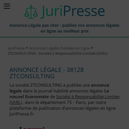
Annonce Légale pas cher : publiez vos annonces légales
en ligne au meilleur prix
Publier une Annonce légale
JuriPresse
Annonces Légales Publiées en Ligne
ZTCONSULTING - Société à Responsabilité Limitée (SARL)
Annonces Légales Publiées
Tarif et Prix d'une Annonce Légale
ANNONCE LÉGALE - 38128
ZTCONSULTING
Journaux Habilités (JAL) Annonces Légales
La société ZTCONSULTING a publiée une
annonce
Départements pour la Publication d'Annonces Légales
légale
dans le journal habilité annonces légales
Le
nouvel Economiste
de
Société à Responsabilité Limitée
Liste des Greffes
(SARL)
, dans le département 75 - Paris, par notre
plateforme de publication d'annonces légales en ligne
Liste des CCI
JuriPresse.fr.
Le Blog pour les Entreprises