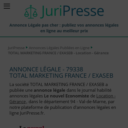
Annonce Légale pas cher : publiez vos annonces légales
en ligne au meilleur prix
Publier une Annonce légale
JuriPresse
Annonces Légales Publiées en Ligne
TOTAL MARKETING FRANCE / EXASEB - Location - Gérance
Annonces Légales Publiées
Tarif et Prix d'une Annonce Légale
ANNONCE LÉGALE - 79338
TOTAL MARKETING FRANCE / EXASEB
Journaux Habilités (JAL) Annonces Légales
La société TOTAL MARKETING FRANCE / EXASEB a
Départements pour la Publication d'Annonces Légales
publiée une
annonce légale
dans le journal habilité
annonces légales
Le nouvel Economiste
de
Location -
Liste des Greffes
Gérance
, dans le département 94 - Val-de-Marne, par
notre plateforme de publication d'annonces légales en
Liste des CCI
ligne JuriPresse.fr.
Le Blog pour les Entreprises