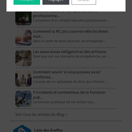
Combien coûte un compte bancaire
professionne…
L’ouverture d’un compte bancaire professionnel …
Comment la RC pro couvre-t-elle les biens
mat…
Dans le cadre de leurs activités, les entreprises …
Les assurances obligatoires des artisans
Quel que soit son domaine de compétences, un …
Comment savoir si vous pouvez avoir
confiance…
L'avocat est un spécialiste du droit qui informe …
5 incidents et contentieux de la fonction
pub…
La fonction publique est un secteur qui, …
Voir tous les articles du Blog >
Liste des Greffes