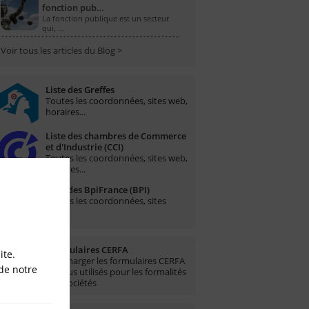
fonction pub…
La fonction publique est un secteur
qui, …
Voir tous les articles du Blog >
Liste des Greffes
Toutes les coordonnées, sites web,
horaires...
Liste des chambres de Commerce
et d'Industrie (CCI)
Toutes les coordonnées, sites web,
horaires...
Liste des BpiFrance (BPI)
Toutes les coordonnées, sites
web...
Formulaires CERFA
ite.
Télécharger les formulaires CERFA
de notre
les plus utilisés pour les formalités
des sociétés