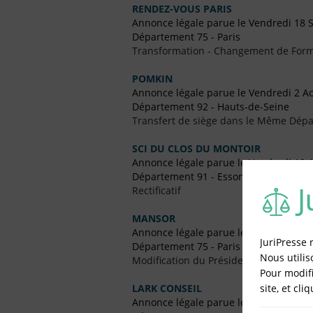
RENDEZ-VOUS PARIS
Annonce légale parue le Vendredi 18
Département 75 - Paris
Transformation - Changement de Form
POMKIN
Annonce légale parue le Vendredi 2 A
Département 92 - Hauts-de-Seine
Transfert de siège dans le Même Dép
SCI DU CLOS DU MONTOIR
Annonce légale parue le Vendredi 19 A
Département 91 - Essonne
Rectificatif
MANSOR
Annonce légale parue le Vendredi 19 
JuriPresse 
Département 75 - Paris
Nous utilis
Modification du Président
Pour modifi
site, et cli
LARK CONSEIL
Annonce légale parue le Vendredi 6 Jui