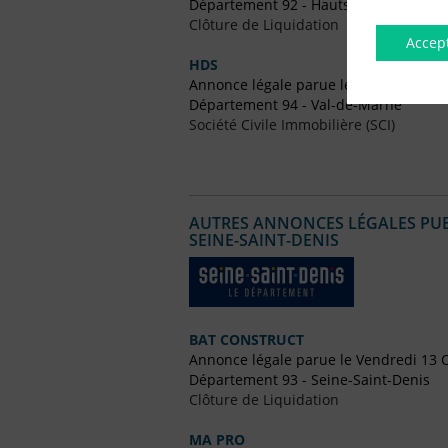
Département 92 - Hauts-de-Seine
Clôture de Liquidation
Accep
HDS
Annonce légale parue le Vendredi 4 A
Département 94 - Val-de-Marne
Société Civile Immobilière (SCI)
AUTRES ANNONCES LÉGALES PUBL
SEINE-SAINT-DENIS
BAT CONSTRUCT
Annonce légale parue le Vendredi 13 
Département 93 - Seine-Saint-Denis
Clôture de Liquidation
MA PRO