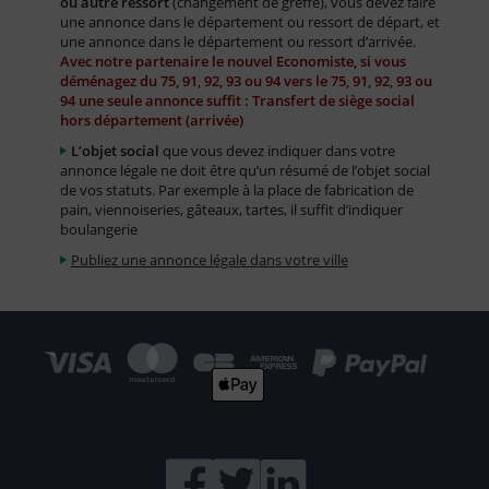
ou autre ressort
(changement de greffe), vous devez faire
une annonce dans le département ou ressort de départ, et
une annonce dans le département ou ressort d’arrivée.
Avec notre partenaire le nouvel Economiste, si vous
déménagez du 75, 91, 92, 93 ou 94 vers le 75, 91, 92, 93 ou
94 une seule annonce suffit : Transfert de siège social
hors département (arrivée)
L’objet social
que vous devez indiquer dans votre
annonce légale ne doit être qu’un résumé de l’objet social
de vos statuts. Par exemple à la place de fabrication de
pain, viennoiseries, gâteaux, tartes, il suffit d’indiquer
boulangerie
Publiez une annonce légale dans votre ville