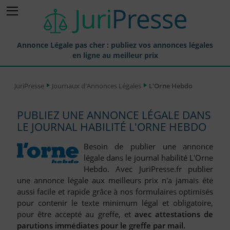
Annonce Légale pas cher : publiez vos annonces légales
en ligne au meilleur prix
Publier une Annonce légale
JuriPresse
Journaux d'Annonces Légales
L'Orne Hebdo
Annonces Légales Publiées
PUBLIEZ UNE ANNONCE LÉGALE DANS
Tarif et Prix d'une Annonce Légale
LE JOURNAL HABILITÉ L'ORNE HEBDO
Journaux Habilités (JAL) Annonces Légales
Besoin de publier une annonce
Départements pour la Publication d'Annonces Légales
légale dans le journal habilité L'Orne
Hebdo. Avec JuriPresse.fr publier
Liste des Greffes
une annonce légale aux meilleurs prix n'a jamais été
aussi facile et rapide grâce à nos formulaires optimisés
Liste des CCI
pour contenir le texte minimum légal et obligatoire,
Le Blog pour les Entreprises
pour être accepté au greffe, et
avec attestations de
parutions immédiates pour le greffe par mail.