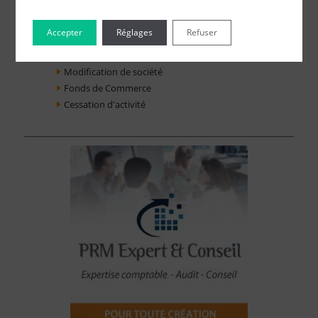
3 - Réglez et recevez par mail votre attestation
Accepter
Réglages
Refuser
Choisissez votre formulaire :
Constitution de société
Modification de société
Fonds de Commerce
Cessation d'activité