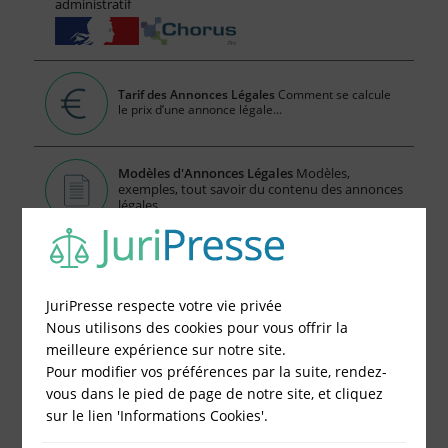
administratif
Tarif des Annonces Légales
Comment se calcule
le prix d’une annonce légale...
Modèles d'Annonces Légales
Modèles,
exemples, tout savoir du contenu des annonces
légales
Consulter les annonces légales en ligne
publiées par JuriPresse
JuriPresse respecte votre vie privée
Nous utilisons des cookies pour vous offrir la
Publier votre Annonce Légales en 5 Minutes, c'est
meilleure expérience sur notre site.
Facile
Pour modifier vos préférences par la suite, rendez-
vous dans le pied de page de notre site, et cliquez
1 - Remplissez le formulaire
sur le lien 'Informations Cookies'.
2 - Obtenez immédiatement le prix