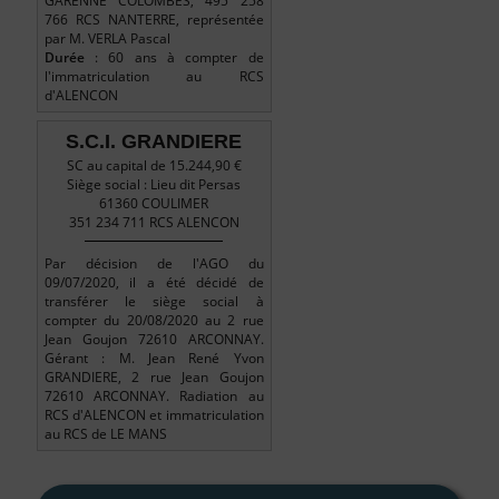
GARENNE COLOMBES, 495 258
766 RCS NANTERRE, représentée
par M. VERLA Pascal
Durée
: 60 ans à compter de
l'immatriculation au RCS
d'ALENCON
S.C.I. GRANDIERE
SC au capital de 15.244,90 €
Siège social : Lieu dit Persas
61360 COULIMER
351 234 711 RCS ALENCON
Par décision de l'AGO du
09/07/2020, il a été décidé de
transférer le siège social à
compter du 20/08/2020 au 2 rue
Jean Goujon 72610 ARCONNAY.
Gérant : M. Jean René Yvon
GRANDIERE, 2 rue Jean Goujon
72610 ARCONNAY. Radiation au
RCS d'ALENCON et immatriculation
au RCS de LE MANS