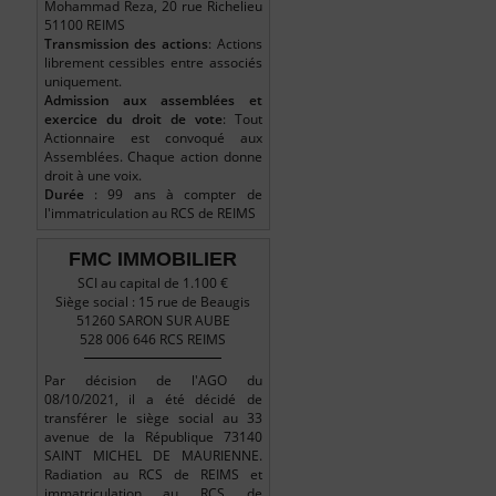
Mohammad Reza, 20 rue Richelieu
51100 REIMS
Transmission des actions
: Actions
librement cessibles entre associés
uniquement.
Admission aux assemblées et
exercice du droit de vote
: Tout
Actionnaire est convoqué aux
Assemblées. Chaque action donne
droit à une voix.
Durée
: 99 ans à compter de
l'immatriculation au RCS de REIMS
FMC IMMOBILIER
SCI au capital de 1.100 €
Siège social : 15 rue de Beaugis
51260 SARON SUR AUBE
528 006 646 RCS REIMS
Par décision de l'AGO du
08/10/2021, il a été décidé de
transférer le siège social au 33
avenue de la République 73140
SAINT MICHEL DE MAURIENNE.
Radiation au RCS de REIMS et
immatriculation au RCS de