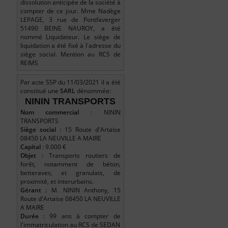
dissolution anticipée de la société à
compter de ce jour. Mme Nadège
LEPAGE, 3 rue de Pontfaverger
51490 BEINE NAUROY, a été
nommé Liquidateur. Le siège de
liquidation a été fixé à l'adresse du
siège social. Mention au RCS de
REIMS
Par acte SSP du 11/03/2021 il a été
constitué une
SARL
dénommée:
NININ TRANSPORTS
Nom commercial
: NININ
TRANSPORTS
Siège social
: 15 Route d'Artaise
08450 LA NEUVILLE A MAIRE
Capital
: 9.000 €
Objet
: Transports routiers de
forêt, notamment de béton,
betteraves, et granulats, de
proximité, et interurbains.
Gérant
: M. NININ Anthony, 15
Route d'Artaise 08450 LA NEUVILLE
A MAIRE
Durée
: 99 ans à compter de
l'immatriculation au RCS de SEDAN