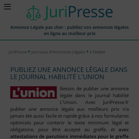
Annonce Légale pas cher : publiez vos annonces légales
en ligne au meilleur prix
Publier une Annonce légale
JuriPresse
Journaux d'Annonces Légales
L'Union
Annonces Légales Publiées
PUBLIEZ UNE ANNONCE LÉGALE DANS
Tarif et Prix d'une Annonce Légale
LE JOURNAL HABILITÉ L'UNION
Journaux Habilités (JAL) Annonces Légales
Besoin de publier une annonce
Départements pour la Publication d'Annonces Légales
légale dans le journal habilité
L'Union. Avec JuriPresse.fr
Liste des Greffes
publier une annonce légale aux meilleurs prix n'a
jamais été aussi facile et rapide grâce à nos formulaires
Liste des CCI
optimisés pour contenir le texte minimum légal et
Le Blog pour les Entreprises
obligatoire, pour être accepté au greffe, et
avec
attestations de parutions immédiates pour le greffe