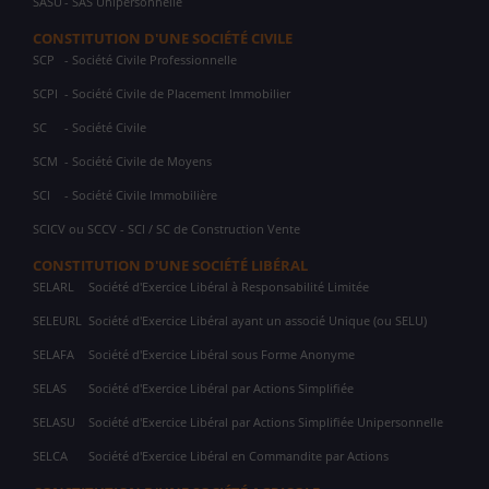
SASU
- SAS Unipersonnelle
CONSTITUTION D'UNE SOCIÉTÉ CIVILE
SCP
- Société Civile Professionnelle
SCPI
- Société Civile de Placement Immobilier
SC
- Société Civile
SCM
- Société Civile de Moyens
SCI
- Société Civile Immobilière
SCICV ou SCCV - SCI / SC de Construction Vente
CONSTITUTION D'UNE SOCIÉTÉ LIBÉRAL
SELARL
Société d'Exercice Libéral à Responsabilité Limitée
SELEURL
Société d'Exercice Libéral ayant un associé Unique (ou SELU)
SELAFA
Société d'Exercice Libéral sous Forme Anonyme
SELAS
Société d'Exercice Libéral par Actions Simplifiée
SELASU
Société d'Exercice Libéral par Actions Simplifiée Unipersonnelle
SELCA
Société d'Exercice Libéral en Commandite par Actions