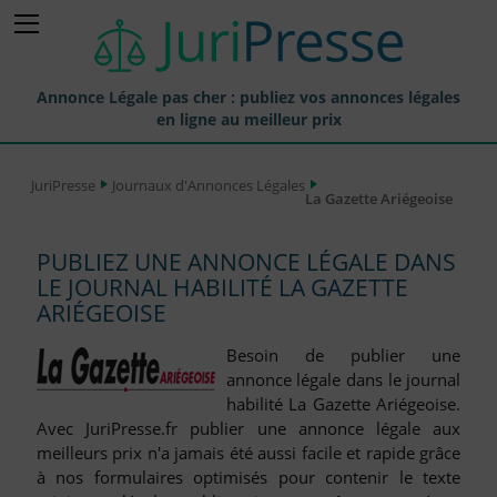
Annonce Légale pas cher : publiez vos annonces légales
en ligne au meilleur prix
Publier une Annonce légale
JuriPresse
Journaux d'Annonces Légales
La Gazette Ariégeoise
Annonces Légales Publiées
Tarif et Prix d'une Annonce Légale
PUBLIEZ UNE ANNONCE LÉGALE DANS
LE JOURNAL HABILITÉ LA GAZETTE
Journaux Habilités (JAL) Annonces Légales
ARIÉGEOISE
Départements pour la Publication d'Annonces Légales
Besoin de publier une
Liste des Greffes
annonce légale dans le journal
habilité La Gazette Ariégeoise.
Liste des CCI
Avec JuriPresse.fr publier une annonce légale aux
meilleurs prix n'a jamais été aussi facile et rapide grâce
Le Blog pour les Entreprises
à nos formulaires optimisés pour contenir le texte