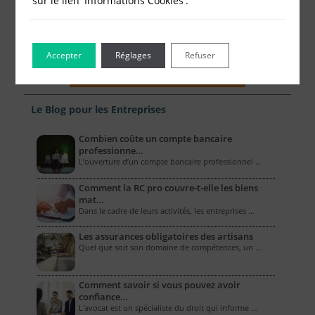
sur le lien 'Informations Cookies'.
Accepter
Réglages
Refuser
Le Blog pour les Entreprises
Combien coûte un compte bancaire
professionne…
L’ouverture d’un compte bancaire professionnel …
Comment la RC pro couvre-t-elle les biens
mat…
Dans le cadre de leurs activités, les entreprises …
Les assurances obligatoires des artisans
Quel que soit son domaine de compétences, un …
Comment savoir si vous pouvez avoir
confiance…
L'avocat est un spécialiste du droit qui informe …