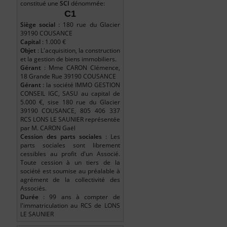
constitué une
SCI
dénommée:
C1
Siège social
: 180 rue du Glacier
39190 COUSANCE
Capital
: 1.000 €
Objet
: L'acquisition, la construction
et la gestion de biens immobiliers.
Gérant
: Mme CARON Clémence,
18 Grande Rue 39190 COUSANCE
Gérant
: la société IMMO GESTION
CONSEIL IGC, SASU au capital de
5.000 €, sise 180 rue du Glacier
39190 COUSANCE, 805 406 337
RCS LONS LE SAUNIER représentée
par M. CARON Gaël
Cession des parts sociales
: Les
parts sociales sont librement
cessibles au profit d'un Associé.
Toute cession à un tiers de la
société est soumise au préalable à
agrément de la collectivité des
Associés.
Durée
: 99 ans à compter de
l'immatriculation au RCS de LONS
LE SAUNIER