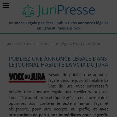
Annonce Légale pas cher : publiez vos annonces légales
en ligne au meilleur prix
Publier une Annonce légale
JuriPresse
Journaux d'Annonces Légales
La Voix du Jura
Annonces Légales Publiées
PUBLIEZ UNE ANNONCE LÉGALE DANS
Tarif et Prix d'une Annonce Légale
LE JOURNAL HABILITÉ LA VOIX DU JURA
Journaux Habilités (JAL) Annonces Légales
Besoin de publier une annonce
Départements pour la Publication d'Annonces Légales
légale dans le journal habilité La
Voix du Jura. Avec JuriPresse.fr
Liste des Greffes
publier une annonce légale aux meilleurs prix n'a
jamais été aussi facile et rapide grâce à nos formulaires
Liste des CCI
optimisés pour contenir le texte minimum légal et
Le Blog pour les Entreprises
obligatoire, pour être accepté au greffe, et
avec
attestations de parutions immédiates pour le greffe