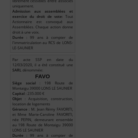
librement cessibles entre associés
uniquement.
Admission aux assemblées et
exercice du droit de vote
: Tout
Actionnaire est convoqué aux
Assemblées. Chaque action donne
droit à une voix.
Durée
: 99 ans à compter de
l'immatriculation au RCS de LONS-
LE-SAUNIER
Par acte SSP en date du
12/03/2020, il a été constitué une
SARL
dénommée:
FAVO
Siège social
: 198 Route de
Montaigu 39000 LONS LE SAUNIER
Capital
: 235.000 €
Objet
: Acquisition, construction,
location de logements
Gérance
: M. Jean Rémy FAVORITI,
et Mme Marie-Caroline FAVORITI,
née PEPIN, demeurant ensemble
au 198 Route de Montaigu 39000
LONS LE SAUNIER
Durée
: 99 ans à compter de