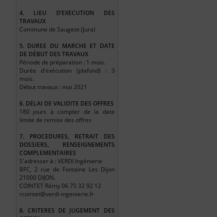
4.
LIEU D’EXECUTION DES
TRAVAUX
Commune de Saugeot (Jura)
5.
DUREE DU MARCHE ET DATE
DE DÉBUT DES TRAVAUX
Période de préparation : 1 mois.
Durée d'exécution (plafond) : 3
mois.
Début travaux : mai 2021
6.
DELAI DE VALIDITE DES OFFRES
180 jours à compter de la date
limite de remise des offres
7.
PROCEDURES, RETRAIT DES
DOSSIERS, RENSEIGNEMENTS
COMPLEMENTAIRES
S'adresser à : VERDI Ingénierie
BFC, 2 rue de Fontaine Les Dijon
21000 DIJON.
COINTET Rémy 06 75 32 92 12
rcointet@verdi-ingenierie.fr
8.
CRITERES DE JUGEMENT DES