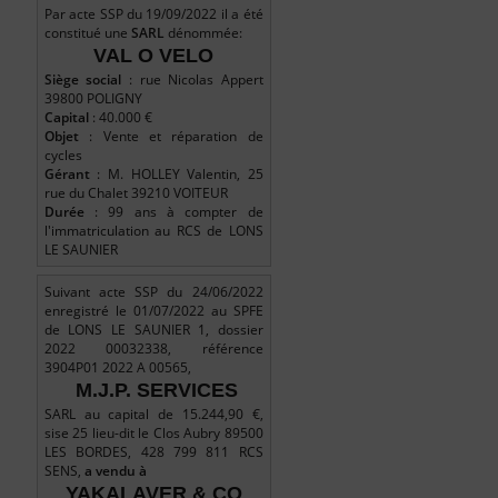
Par acte SSP du 19/09/2022 il a été
constitué une
SARL
dénommée:
VAL O VELO
Siège social
: rue Nicolas Appert
39800 POLIGNY
Capital
: 40.000 €
Objet
: Vente et réparation de
cycles
Gérant
: M. HOLLEY Valentin, 25
rue du Chalet 39210 VOITEUR
Durée
: 99 ans à compter de
l'immatriculation au RCS de LONS
LE SAUNIER
Suivant acte SSP du 24/06/2022
enregistré le 01/07/2022 au SPFE
de LONS LE SAUNIER 1, dossier
2022 00032338, référence
3904P01 2022 A 00565,
M.J.P. SERVICES
SARL au capital de 15.244,90 €,
sise 25 lieu-dit le Clos Aubry 89500
LES BORDES, 428 799 811 RCS
SENS,
a vendu à
YAKALAVER & CO