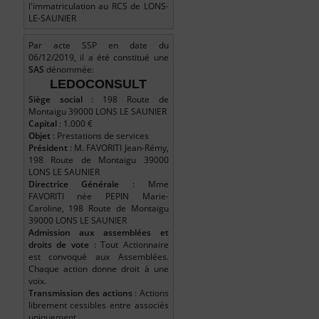
l'immatriculation au RCS de LONS-
LE-SAUNIER
Par acte SSP en date du
06/12/2019, il a été constitué une
SAS
dénommée:
LEDOCONSULT
Siège social
: 198 Route de
Montaigu 39000 LONS LE SAUNIER
Capital
: 1.000 €
Objet
: Prestations de services
Président
: M. FAVORITI Jean-Rémy,
198 Route de Montaigu 39000
LONS LE SAUNIER
Directrice Générale
: Mme
FAVORITI née PEPIN Marie-
Caroline, 198 Route de Montaigu
39000 LONS LE SAUNIER
Admission aux assemblées et
droits de vote
: Tout Actionnaire
est convoqué aux Assemblées.
Chaque action donne droit à une
voix.
Transmission des actions
: Actions
librement cessibles entre associés
uniquement.