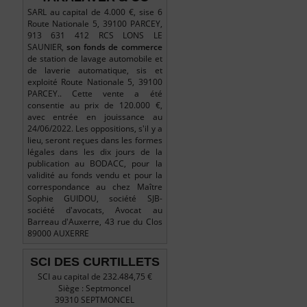
SARL au capital de 4.000 €, sise 6
Route Nationale 5, 39100 PARCEY,
913 631 412 RCS LONS LE
SAUNIER,
son
fonds
de
commerce
de station de lavage automobile et
de laverie automatique, sis et
exploité Route Nationale 5, 39100
PARCEY.. Cette vente a été
consentie au prix de 120.000 €,
avec entrée en jouissance au
24/06/2022. Les oppositions, s'il y a
lieu, seront reçues dans les formes
légales dans les dix jours de la
publication au BODACC, pour la
validité au fonds vendu et pour la
correspondance au chez Maître
Sophie GUIDOU, société SJB-
société d'avocats, Avocat au
Barreau d'Auxerre, 43 rue du Clos
89000 AUXERRE
SCI DES CURTILLETS
SCI au capital de 232.484,75 €
Siège : Septmoncel
39310 SEPTMONCEL