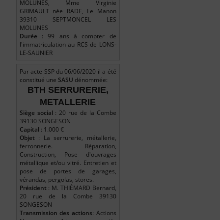
MOLUNES, Mme Virginie
GRIMAULT née RADE, Le Manon
39310 SEPTMONCEL LES
MOLUNES
Durée
: 99 ans à compter de
l'immatriculation au RCS de LONS-
LE-SAUNIER
Par acte SSP du 06/06/2020 il a été
constitué une
SASU
dénommée:
BTH SERRURERIE,
METALLERIE
Siège social
: 20 rue de la Combe
39130 SONGESON
Capital
: 1.000 €
Objet
: La serrurerie, métallerie,
ferronnerie. Réparation,
Construction, Pose d'ouvrages
métallique et/ou vitré. Entretien et
pose de portes de garages,
vérandas, pergolas, stores.
Président
: M. THIÉMARD Bernard,
20 rue de la Combe 39130
SONGESON
Transmission des actions
: Actions