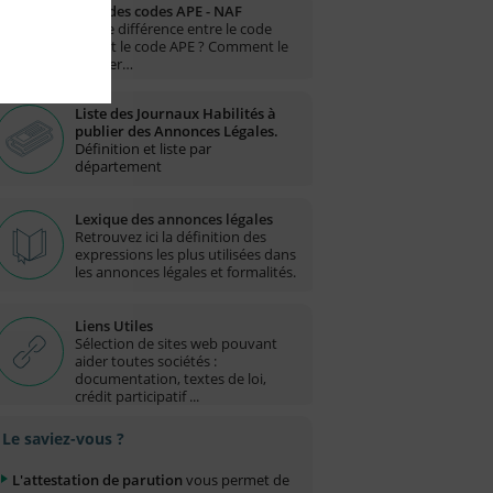
Liste des codes APE - NAF
Quelle différence entre le code
NAF et le code APE ? Comment le
trouver…
Liste des Journaux Habilités à
publier des Annonces Légales.
Définition et liste par
département
Lexique des annonces légales
Retrouvez ici la définition des
expressions les plus utilisées dans
les annonces légales et formalités.
Liens Utiles
Sélection de sites web pouvant
aider toutes sociétés :
documentation, textes de loi,
crédit participatif ...
Le saviez-vous ?
L'attestation de parution
vous permet de