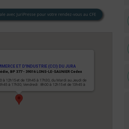
ale avec JuriPresse pour votre rendez-vous au CFE
ERCE ET D'INDUSTRIE (CCI) DU JURA
médie, BP 377 - 39016 LONS-LE-SAUNIER Cedex
30 à 12h15 et de 13h45 à 17h30, du Mardi au Jeudi de
3h45 à 17h30, Vendredi : 8h00 à 12h15 et de 13h45 à