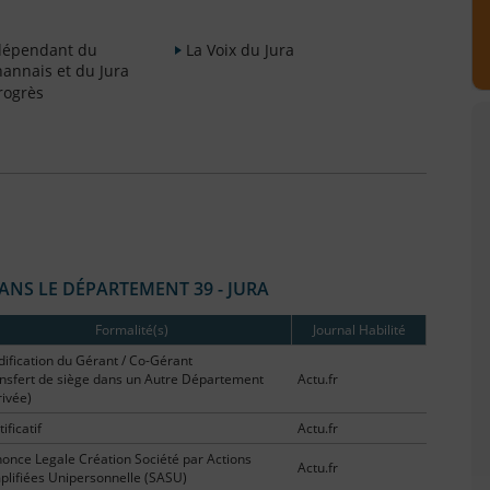
ndépendant du
La Voix du Jura
annais et du Jura
rogrès
NS LE DÉPARTEMENT 39 - JURA
Formalité(s)
Journal Habilité
ification du Gérant / Co-Gérant
nsfert de siège dans un Autre Département
Actu.fr
rivée)
ificatif
Actu.fr
once Legale Création Société par Actions
Actu.fr
plifiées Unipersonnelle (SASU)