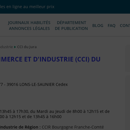
es en ligne au meilleur prix
JOURNAUX HABILITÉS
DÉPARTEMENT
BLOG
FAQ
CON
ANNONCES LÉGALES
DE PUBLICATION
dustrie
CCI du Jura
ERCE ET D'INDUSTRIE (CCI) DU
377 - 39016 LONS-LE-SAUNIER Cedex
13h45 à 17h30, du Mardi au Jeudi de 8h00 à 12h15 et de
h00 à 12h15 et de 13h45 à 16h00
ndustrie de Région :
CCIR Bourgogne Franche-Comté