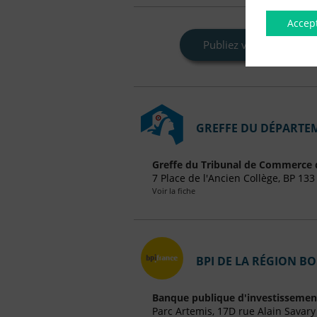
Accep
Publiez votre Annonce L
GREFFE DU DÉPARTEM
Greffe du Tribunal de Commerce 
7 Place de l'Ancien Collège, BP 1
Voir la fiche
BPI DE LA RÉGION 
Banque publique d'investissemen
Parc Artemis, 17D rue Alain Savar