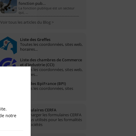
fonction pub…
La fonction publique est un secteur
qui, …
Voir tous les articles du Blog >
Liste des Greffes
Toutes les coordonnées, sites web,
horaires...
Liste des chambres de Commerce
et d'Industrie (CCI)
Toutes les coordonnées, sites web,
horaires...
Liste des BpiFrance (BPI)
Toutes les coordonnées, sites
web...
ite.
Formulaires CERFA
Télécharger les formulaires CERFA
de notre
les plus utilisés pour les formalités
des sociétés