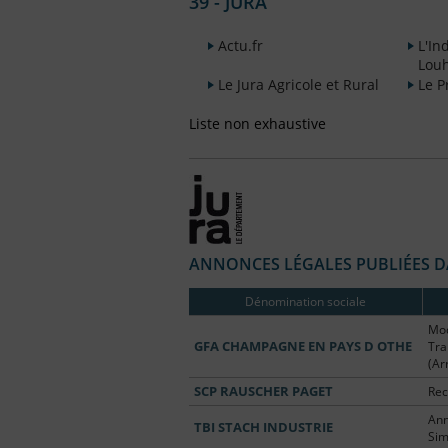
39 - JURA
Actu.fr
L'I
Louh
Le Jura Agricole et Rural
Le P
Liste non exhaustive
ANNONCES LÉGALES PUBLIÉES DA
Dénomination sociale
Mod
GFA CHAMPAGNE EN PAYS D OTHE
Tra
(Ar
SCP RAUSCHER PAGET
Rect
Ann
TBI STACH INDUSTRIE
Sim