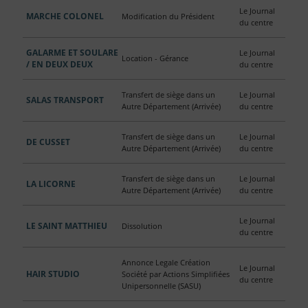
Le Journal
MARCHE COLONEL
Modification du Président
du centre
GALARME ET SOULARE
Le Journal
Location - Gérance
/ EN DEUX DEUX
du centre
Transfert de siège dans un
Le Journal
SALAS TRANSPORT
Autre Département (Arrivée)
du centre
Transfert de siège dans un
Le Journal
DE CUSSET
Autre Département (Arrivée)
du centre
Transfert de siège dans un
Le Journal
LA LICORNE
Autre Département (Arrivée)
du centre
Le Journal
LE SAINT MATTHIEU
Dissolution
du centre
Annonce Legale Création
Le Journal
HAIR STUDIO
Société par Actions Simplifiées
du centre
Unipersonnelle (SASU)