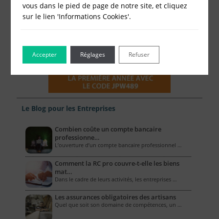
vous dans le pied de page de notre site, et cliquez
sur le lien 'Informations Cookies'.
Accepter
Réglages
Refuser
Le Blog pour les Entreprises
Combien coûte un compte bancaire
professionne…
L’ouverture d’un compte bancaire professionnel …
Comment la RC pro couvre-t-elle les biens
mat…
Dans le cadre de leurs activités, les entreprises …
Les assurances obligatoires des artisans
Quel que soit son domaine de compétences, un …