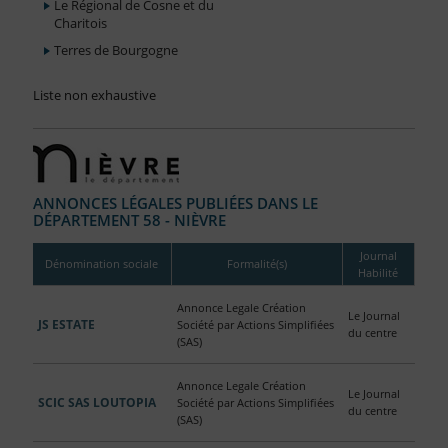
Le Régional de Cosne et du
Charitois
Terres de Bourgogne
Liste non exhaustive
ANNONCES LÉGALES PUBLIÉES DANS LE
DÉPARTEMENT 58 - NIÈVRE
Journal
Dénomination sociale
Formalité(s)
Habilité
Annonce Legale Création
Le Journal
JS ESTATE
Société par Actions Simplifiées
du centre
(SAS)
Annonce Legale Création
Le Journal
SCIC SAS LOUTOPIA
Société par Actions Simplifiées
du centre
(SAS)