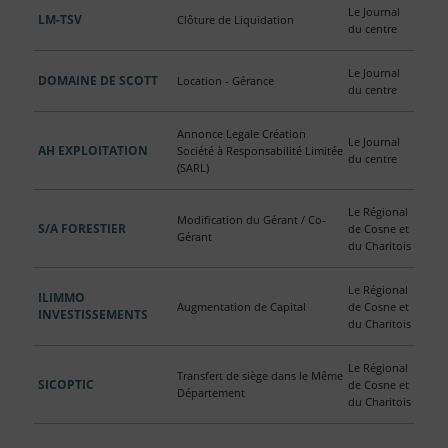
Le Journal
LM-TSV
Clôture de Liquidation
du centre
Le Journal
DOMAINE DE SCOTT
Location - Gérance
du centre
Annonce Legale Création
Le Journal
AH EXPLOITATION
Société à Responsabilité Limitée
du centre
(SARL)
Le Régional
Modification du Gérant / Co-
S/A FORESTIER
de Cosne et
Gérant
du Charitois
Le Régional
ILIMMO
Augmentation de Capital
de Cosne et
INVESTISSEMENTS
du Charitois
Le Régional
Transfert de siège dans le Même
SICOPTIC
de Cosne et
Département
du Charitois