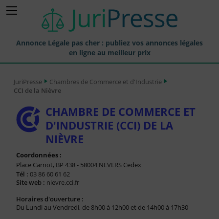
Annonce Légale pas cher : publiez vos annonces légales
en ligne au meilleur prix
Publier une Annonce légale
JuriPresse
Chambres de Commerce et d'Industrie
CCI de la Nièvre
Annonces Légales Publiées
CHAMBRE DE COMMERCE ET
Tarif et Prix d'une Annonce Légale
D'INDUSTRIE (CCI) DE LA
Journaux Habilités (JAL) Annonces Légales
NIÈVRE
Départements pour la Publication d'Annonces Légales
Coordonnées :
Place Carnot, BP 438 - 58004 NEVERS Cedex
Liste des Greffes
Tél :
03 86 60 61 62
Site web :
nievre.cci.fr
Liste des CCI
Horaires d'ouverture :
Le Blog pour les Entreprises
Du Lundi au Vendredi, de 8h00 à 12h00 et de 14h00 à 17h30