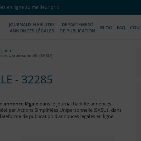
es en ligne au meilleur prix
JOURNAUX HABILITÉS
DÉPARTEMENT
BLOG
FAQ
CON
ANNONCES LÉGALES
DE PUBLICATION
Ligne
fiées Unipersonnelle (SASU)
E - 32285
ne
annonce légale
dans le journal habilité annonces
iété par Actions Simplifiées Unipersonnelle (SASU)
, dans
plateforme de publication d'annonces légales en ligne