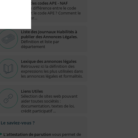
Liste des codes APE - NAF
Quelle différence entre le code
NAF et le code APE ? Comment le
trouver…
Liste des Journaux Habilités à
publier des Annonces Légales.
Définition et liste par
département
Lexique des annonces légales
Retrouvez ici la définition des
expressions les plus utilisées dans
les annonces légales et formalités.
Liens Utiles
Sélection de sites web pouvant
aider toutes sociétés :
documentation, textes de loi,
crédit participatif ...
Le saviez-vous ?
L'attestation de parution
vous permet de