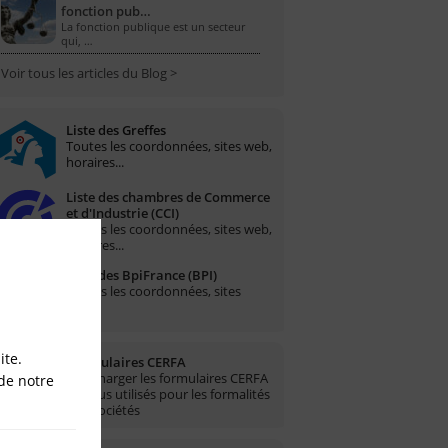
fonction pub…
La fonction publique est un secteur
qui, …
Voir tous les articles du Blog >
Liste des Greffes
Toutes les coordonnées, sites web,
horaires...
Liste des chambres de Commerce
et d'Industrie (CCI)
Toutes les coordonnées, sites web,
horaires...
Liste des BpiFrance (BPI)
Toutes les coordonnées, sites
web...
ite.
Formulaires CERFA
Télécharger les formulaires CERFA
de notre
les plus utilisés pour les formalités
des sociétés