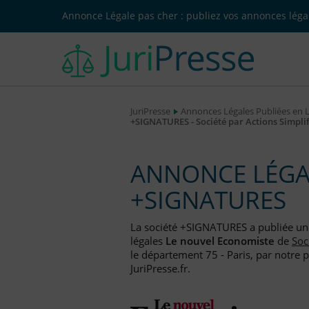
Annonce Légale pas cher : publiez vos annonces légal
JuriPresse
Annonces Légales Publiées en 
+SIGNATURES - Société par Actions Simpli
ANNONCE LÉGAL
+SIGNATURES
La société +SIGNATURES a publiée u
légales
Le nouvel Economiste
de
Soc
le département 75 - Paris, par notre 
JuriPresse.fr.