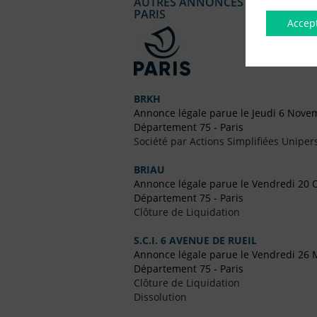
AUTRES ANNONCES LÉGALES PUBL
PARIS
Accep
BRKH
Annonce légale parue le Jeudi 6 Nove
Département 75 - Paris
Société par Actions Simplifiées Uniper
BRIAU
Annonce légale parue le Vendredi 20 
Département 75 - Paris
Clôture de Liquidation
S.C.I. 6 AVENUE DE RUEIL
Annonce légale parue le Vendredi 26 
Département 75 - Paris
Clôture de Liquidation
Dissolution