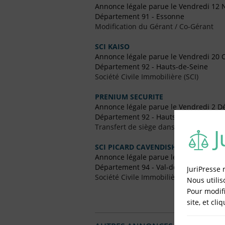
Annonce légale parue le Vendredi 12
Département 91 - Essonne
Modification du Gérant / Co-Gérant
SCI KAISO
Annonce légale parue le Vendredi 20 
Département 92 - Hauts-de-Seine
Société Civile Immobilière (SCI)
PRENIUM SECURITE
Annonce légale parue le Vendredi 2 
Département 92 - Hauts-de-Seine
Transfert de siège dans un Autre Dépa
SCI PICARD CAVENDISH
Annonce légale parue le Vendredi 17 Ju
Département 94 - Val-de-Marne
JuriPresse 
Société Civile Immobilière (SCI)
Nous utilis
Pour modifi
site, et cli