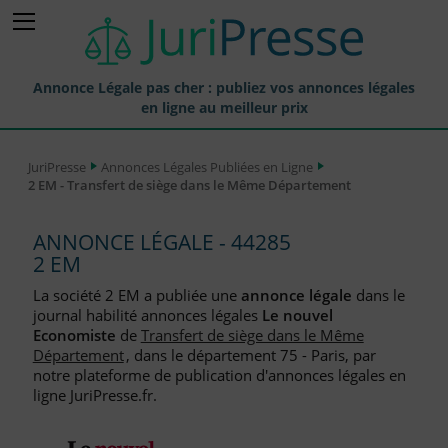
Annonce Légale pas cher : publiez vos annonces légales
en ligne au meilleur prix
Publier une Annonce légale
JuriPresse
Annonces Légales Publiées en Ligne
2 EM - Transfert de siège dans le Même Département
Annonces Légales Publiées
Tarif et Prix d'une Annonce Légale
ANNONCE LÉGALE - 44285
2 EM
Journaux Habilités (JAL) Annonces Légales
La société 2 EM a publiée une
annonce légale
dans le
Départements pour la Publication d'Annonces Légales
journal habilité annonces légales
Le nouvel
Economiste
de
Transfert de siège dans le Même
Liste des Greffes
Département
, dans le département 75 - Paris, par
notre plateforme de publication d'annonces légales en
Liste des CCI
ligne JuriPresse.fr.
Le Blog pour les Entreprises