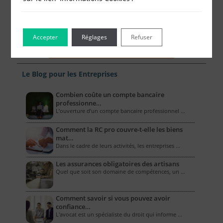
Accepter
Réglages
Refuser
Le Blog pour les Entreprises
Combien coûte un compte bancaire
professionne…
L’ouverture d’un compte bancaire professionnel …
Comment la RC pro couvre-t-elle les biens
mat…
Dans le cadre de leurs activités, les entreprises …
Les assurances obligatoires des artisans
Quel que soit son domaine de compétences, un …
Comment savoir si vous pouvez avoir
confiance…
L'avocat est un spécialiste du droit qui informe …