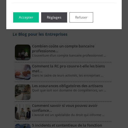
Accepter
Réglages
Refuser
Le Blog pour les Entreprises
Combien coûte un compte bancaire
professionne…
L’ouverture d’un compte bancaire professionnel …
Comment la RC pro couvre-t-elle les biens
mat…
Dans le cadre de leurs activités, les entreprises …
Les assurances obligatoires des artisans
Quel que soit son domaine de compétences, un …
Comment savoir si vous pouvez avoir
confiance…
L'avocat est un spécialiste du droit qui informe …
5 incidents et contentieux de la fonction