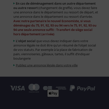
En cas de déménagement dans un autre département
ou autre ressort
(changement de greffe), vous devez faire
une annonce dans le département ou ressort de départ, et
une annonce dans le département ou ressort d’arrivée.
Avec notre partenaire le nouvel Economiste, si vous
déménagez du 75, 91, 92, 93 ou 94 vers le 75, 91, 92, 93 ou
94 une seule annonce suffit : Transfert de siège social
hors département (arrivée)
L’objet social
que vous devez indiquer dans votre
annonce légale ne doit être qu’un résumé de l’objet social
de vos statuts. Par exemple à la place de fabrication de
pain, viennoiseries, gâteaux, tartes, il suffit d’indiquer
boulangerie
Publiez une annonce légale dans votre ville