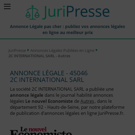
Annonce Légale pas cher : publiez vos annonces légales
en ligne au meilleur prix
Publier une Annonce légale
JuriPresse
Annonces Légales Publiées en Ligne
2C INTERNATIONAL SARL - Autres
Annonces Légales Publiées
Tarif et Prix d'une Annonce Légale
ANNONCE LÉGALE - 45046
2C INTERNATIONAL SARL
Journaux Habilités (JAL) Annonces Légales
La société 2C INTERNATIONAL SARL a publiée une
Départements pour la Publication d'Annonces Légales
annonce légale
dans le journal habilité annonces
légales
Le nouvel Economiste
de
Autres
, dans le
Liste des Greffes
département 92 - Hauts-de-Seine, par notre plateforme
de publication d'annonces légales en ligne JuriPresse.fr.
Liste des CCI
Le Blog pour les Entreprises