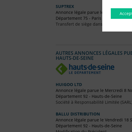
SUPTREX
Annonce légale parue le Vendredi 16 
Accep
Département 75 - Paris
Transfert de siège dans le Même Dép
AUTRES ANNONCES LÉGALES PUBL
HAUTS-DE-SEINE
HUIGOO LTD
Annonce légale parue le Mercredi 8 
Département 92 - Hauts-de-Seine
Société à Responsabilité Limitée (SARL
BALLU DISTRIBUTION
Annonce légale parue le Vendredi 18
Département 92 - Hauts-de-Seine
Modification du Président