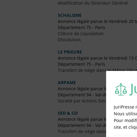
Modification du Directeur Général
SCHALOME
Annonce légale parue le Vendredi 20 
Département 75 - Paris
Clôture de Liquidation
Dissolution
LE PRIEURE
Annonce légale parue le Vendredi 13 
Département 75 - Paris
Transfert de siège dans le Même Dép
ARPAME
Annonce légale parue le Vendredi 20 J
Département 94 - Val-de-Marne
Société par Actions Simplifiées Uniper
JuriPresse 
SED & CO
Nous utilis
Annonce légale parue le Vendredi 22 A
Pour modifi
Département 94 - Val-de-Marne
site, et cli
Transfert de siège dans le Même Dép