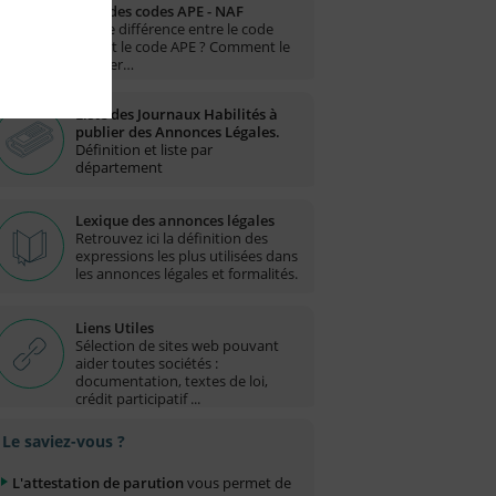
Liste des codes APE - NAF
Quelle différence entre le code
NAF et le code APE ? Comment le
trouver…
Liste des Journaux Habilités à
publier des Annonces Légales.
Définition et liste par
département
Lexique des annonces légales
Retrouvez ici la définition des
expressions les plus utilisées dans
les annonces légales et formalités.
Liens Utiles
Sélection de sites web pouvant
aider toutes sociétés :
documentation, textes de loi,
crédit participatif ...
Le saviez-vous ?
L'attestation de parution
vous permet de