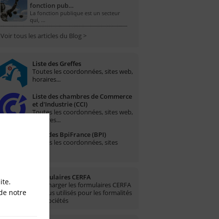
fonction pub…
La fonction publique est un secteur
qui, …
Voir tous les articles du Blog >
Liste des Greffes
Toutes les coordonnées, sites web,
horaires...
Liste des chambres de Commerce
et d'Industrie (CCI)
Toutes les coordonnées, sites web,
horaires...
Liste des BpiFrance (BPI)
Toutes les coordonnées, sites
web...
Formulaires CERFA
ite.
Télécharger les formulaires CERFA
de notre
les plus utilisés pour les formalités
des sociétés