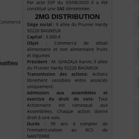
Par acte SSP du 03/08/2020 il a été
constitué une
SAS
dénommée:
2MG DISTRIBUTION
e Commerce
Siège social
: 9 allée du Prunier Hardy
92220 BAGNEUX
Capital
: 3.000 €
Objet
: Commerce de détail
alimentaire et non alimentaire fruits
et légumes
é
Président
: M. GHAZALA Karim, 9 allée
mplifiées
du Prunier Hardy 92220 BAGNEUX
Transmission des actions
: Actions
librement cessibles entre associés
uniquement.
Admission aux assemblées et
exercice du droit de vote
: Tout
Actionnaire est convoqué aux
Assemblées. Chaque action donne
droit à une voix.
Durée
: 99 ans à compter de
l'immatriculation au RCS de
NANTERRE