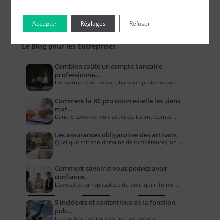
Accepter
Réglages
Refuser
Le Blog pour les Entreprises
Combien coûte un compte bancaire
professionne…
L’ouverture d’un compte bancaire professionnel …
Comment la RC pro couvre-t-elle les biens
mat…
Dans le cadre de leurs activités, les entreprises …
Les assurances obligatoires des artisans
Quel que soit son domaine de compétences, un …
Comment savoir si vous pouvez avoir
confiance…
L'avocat est un spécialiste du droit qui informe …
5 incidents et contentieux de la fonction
pub…
La fonction publique est un secteur qui, …