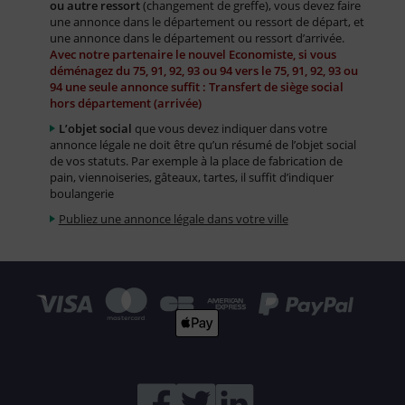
ou autre ressort
(changement de greffe), vous devez faire
une annonce dans le département ou ressort de départ, et
une annonce dans le département ou ressort d’arrivée.
Avec notre partenaire le nouvel Economiste, si vous
déménagez du 75, 91, 92, 93 ou 94 vers le 75, 91, 92, 93 ou
94 une seule annonce suffit : Transfert de siège social
hors département (arrivée)
L’objet social
que vous devez indiquer dans votre
annonce légale ne doit être qu’un résumé de l’objet social
de vos statuts. Par exemple à la place de fabrication de
pain, viennoiseries, gâteaux, tartes, il suffit d’indiquer
boulangerie
Publiez une annonce légale dans votre ville