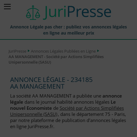
Annonce Légale pas cher : publiez vos annonces légales
en ligne au meilleur prix
Publier une Annonce légale
JuriPresse
Annonces Légales Publiées en Ligne
AA MANAGEMENT - Société par Actions Simplifiées
Annonces Légales Publiées
Unipersonnelle (SASU)
Tarif et Prix d'une Annonce Légale
ANNONCE LÉGALE - 234185
Journaux Habilités (JAL) Annonces Légales
AA MANAGEMENT
Départements pour la Publication d'Annonces Légales
La société AA MANAGEMENT a publiée une
annonce
légale
dans le journal habilité annonces légales
Le
Liste des Greffes
nouvel Economiste
de
Société par Actions Simplifiées
Unipersonnelle (SASU)
, dans le département 75 - Paris,
Liste des CCI
par notre plateforme de publication d'annonces légales
en ligne JuriPresse.fr.
Le Blog pour les Entreprises