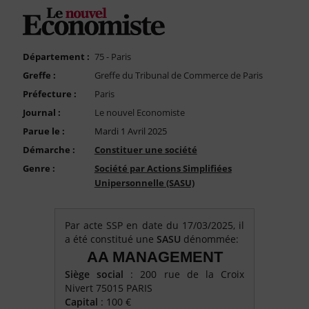
FAQ
Nous Contacter
Compte PRO
Département :
75 - Paris
Greffe :
Greffe du Tribunal de Commerce de Paris
Préfecture :
Paris
Journal :
Le nouvel Economiste
Parue le :
Mardi 1 Avril 2025
Démarche :
Constituer une société
Genre :
Société par Actions Simplifiées
Unipersonnelle (SASU)
Par acte SSP en date du 17/03/2025, il
a été constitué une
SASU
dénommée:
AA MANAGEMENT
Siège social
: 200 rue de la Croix
Nivert 75015 PARIS
Capital
: 100 €