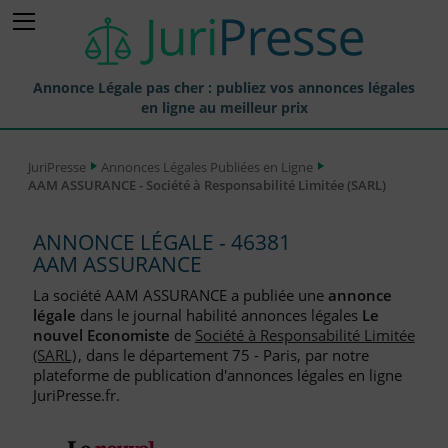
Annonce Légale pas cher : publiez vos annonces légales
en ligne au meilleur prix
Publier une Annonce légale
JuriPresse
Annonces Légales Publiées en Ligne
AAM ASSURANCE - Société à Responsabilité Limitée (SARL)
Annonces Légales Publiées
Tarif et Prix d'une Annonce Légale
ANNONCE LÉGALE - 46381
AAM ASSURANCE
Journaux Habilités (JAL) Annonces Légales
La société AAM ASSURANCE a publiée une
annonce
Départements pour la Publication d'Annonces Légales
légale
dans le journal habilité annonces légales
Le
nouvel Economiste
de
Société à Responsabilité Limitée
Liste des Greffes
(SARL)
, dans le département 75 - Paris, par notre
plateforme de publication d'annonces légales en ligne
Liste des CCI
JuriPresse.fr.
Le Blog pour les Entreprises