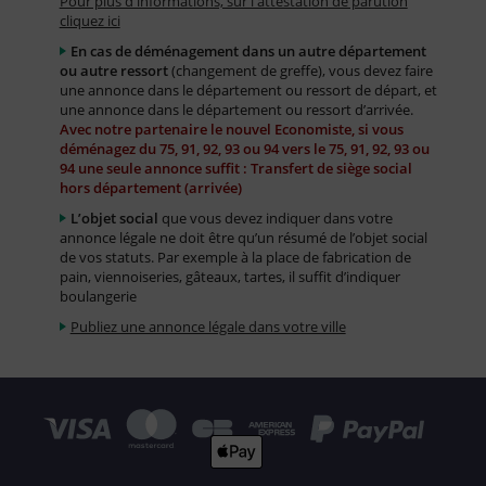
Pour plus d'informations, sur l'attestation de parution
cliquez ici
En cas de déménagement dans un autre département
ou autre ressort
(changement de greffe), vous devez faire
une annonce dans le département ou ressort de départ, et
une annonce dans le département ou ressort d’arrivée.
Avec notre partenaire le nouvel Economiste, si vous
déménagez du 75, 91, 92, 93 ou 94 vers le 75, 91, 92, 93 ou
94 une seule annonce suffit : Transfert de siège social
hors département (arrivée)
L’objet social
que vous devez indiquer dans votre
annonce légale ne doit être qu’un résumé de l’objet social
de vos statuts. Par exemple à la place de fabrication de
pain, viennoiseries, gâteaux, tartes, il suffit d’indiquer
boulangerie
Publiez une annonce légale dans votre ville