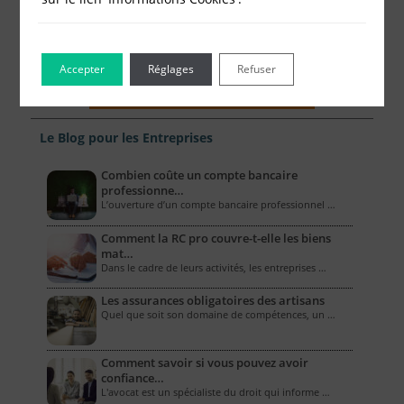
Accepter
Réglages
Refuser
Le Blog pour les Entreprises
Combien coûte un compte bancaire
professionne…
L’ouverture d’un compte bancaire professionnel …
Comment la RC pro couvre-t-elle les biens
mat…
Dans le cadre de leurs activités, les entreprises …
Les assurances obligatoires des artisans
Quel que soit son domaine de compétences, un …
Comment savoir si vous pouvez avoir
confiance…
L'avocat est un spécialiste du droit qui informe …