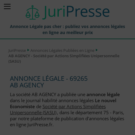
Annonce Légale pas cher : publiez vos annonces légales
en ligne au meilleur prix
Publier une Annonce légale
JuriPresse
Annonces Légales Publiées en Ligne
AB AGENCY - Société par Actions Simplifiées Unipersonnelle
Annonces Légales Publiées
(SASU)
Tarif et Prix d'une Annonce Légale
ANNONCE LÉGALE - 69265
Journaux Habilités (JAL) Annonces Légales
AB AGENCY
Départements pour la Publication d'Annonces Légales
La société AB AGENCY a publiée une
annonce légale
dans le journal habilité annonces légales
Le nouvel
Liste des Greffes
Economiste
de
Société par Actions Simplifiées
Unipersonnelle (SASU)
, dans le département 75 - Paris,
Liste des CCI
par notre plateforme de publication d'annonces légales
en ligne JuriPresse.fr.
Le Blog pour les Entreprises