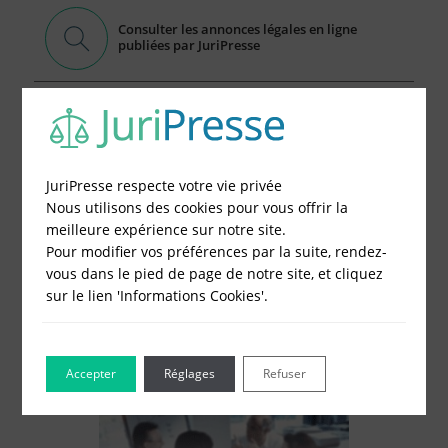
Consulter les annonces légales en ligne
publiées par JuriPresse
Publier votre Annonce Légales en 5 Minutes, c'est
Facile
1 - Remplissez le formulaire
JuriPresse respecte votre vie privée
2 - Obtenez immédiatement le prix
Nous utilisons des cookies pour vous offrir la
3 - Réglez et recevez par mail votre attestation
meilleure expérience sur notre site.
Pour modifier vos préférences par la suite, rendez-
Choisissez votre formulaire :
vous dans le pied de page de notre site, et cliquez
Constitution de société
sur le lien 'Informations Cookies'.
Modification de société
Fonds de Commerce
Cessation d'activité
Accepter
Réglages
Refuser