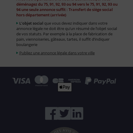
déménagez du 75, 91, 92, 93 ou 94 vers le 75, 91, 92, 93 ou
94 une seule annonce suffit : Transfert de siège social
hors département (arrivée)
L’objet social
que vous devez indiquer dans votre
annonce légale ne doit être qu’un résumé de l’objet social
de vos statuts. Par exemple à la place de fabrication de
pain, viennoiseries, gâteaux, tartes, il suffit d’indiquer
boulangerie
Publiez une annonce légale dans votre ville