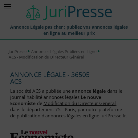
Annonce Légale pas cher : publiez vos annonces légales
en ligne au meilleur prix
Publier une Annonce légale
JuriPresse
Annonces Légales Publiées en Ligne
ACS - Modification du Directeur Général
Annonces Légales Publiées
Tarif et Prix d'une Annonce Légale
ANNONCE LÉGALE - 36505
ACS
Journaux Habilités (JAL) Annonces Légales
La société ACS a publiée une
annonce légale
dans le
Départements pour la Publication d'Annonces Légales
journal habilité annonces légales
Le nouvel
Economiste
de
Modification du Directeur Général
,
Liste des Greffes
dans le département 75 - Paris, par notre plateforme
de publication d'annonces légales en ligne JuriPresse.fr.
Liste des CCI
Le Blog pour les Entreprises