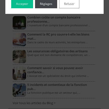
Accepter
Réglages
Refuser
Le Blog pour les Entreprises
Combien coûte un compte bancaire
professionne…
L’ouverture d’un compte bancaire professionnel …
Comment la RC pro couvre-t-elle les biens
mat…
Dans le cadre de leurs activités, les entreprises …
Les assurances obligatoires des artisans
Quel que soit son domaine de compétences, un …
Comment savoir si vous pouvez avoir
confiance…
L'avocat est un spécialiste du droit qui informe …
5 incidents et contentieux de la fonction
pub…
La fonction publique est un secteur qui, …
Voir tous les articles du Blog >