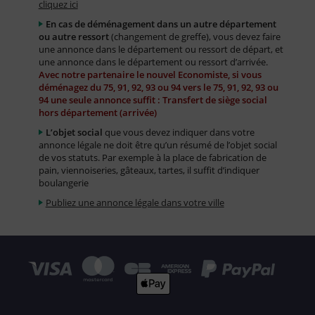
cliquez ici
En cas de déménagement dans un autre département
ou autre ressort
(changement de greffe), vous devez faire
une annonce dans le département ou ressort de départ, et
une annonce dans le département ou ressort d’arrivée.
Avec notre partenaire le nouvel Economiste, si vous
déménagez du 75, 91, 92, 93 ou 94 vers le 75, 91, 92, 93 ou
94 une seule annonce suffit : Transfert de siège social
hors département (arrivée)
L’objet social
que vous devez indiquer dans votre
annonce légale ne doit être qu’un résumé de l’objet social
de vos statuts. Par exemple à la place de fabrication de
pain, viennoiseries, gâteaux, tartes, il suffit d’indiquer
boulangerie
Publiez une annonce légale dans votre ville