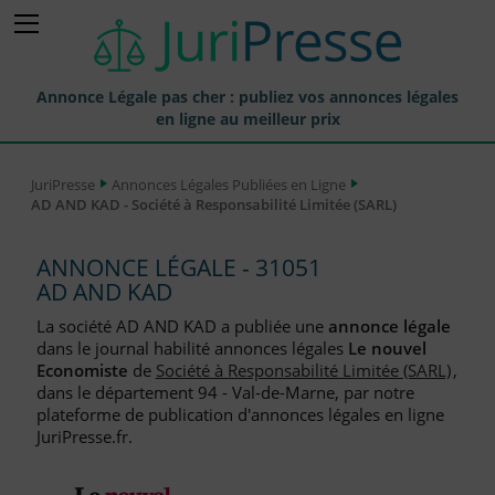
Annonce Légale pas cher : publiez vos annonces légales
en ligne au meilleur prix
Publier une Annonce légale
JuriPresse
Annonces Légales Publiées en Ligne
AD AND KAD - Société à Responsabilité Limitée (SARL)
Annonces Légales Publiées
Tarif et Prix d'une Annonce Légale
ANNONCE LÉGALE - 31051
AD AND KAD
Journaux Habilités (JAL) Annonces Légales
La société AD AND KAD a publiée une
annonce légale
Départements pour la Publication d'Annonces Légales
dans le journal habilité annonces légales
Le nouvel
Economiste
de
Société à Responsabilité Limitée (SARL)
,
Liste des Greffes
dans le département 94 - Val-de-Marne, par notre
plateforme de publication d'annonces légales en ligne
Liste des CCI
JuriPresse.fr.
Le Blog pour les Entreprises