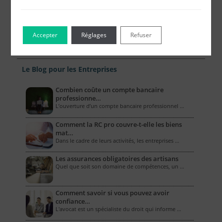
Accepter
Réglages
Refuser
Le Blog pour les Entreprises
Combien coûte un compte bancaire
professionne…
L’ouverture d’un compte bancaire professionnel …
Comment la RC pro couvre-t-elle les biens
mat…
Dans le cadre de leurs activités, les entreprises …
Les assurances obligatoires des artisans
Quel que soit son domaine de compétences, un …
Comment savoir si vous pouvez avoir
confiance…
L'avocat est un spécialiste du droit qui informe …