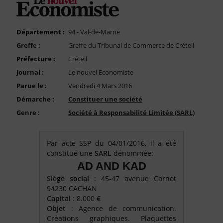
FAQ
Nous Contacter
Département :
94 - Val-de-Marne
Compte PRO
Greffe :
Greffe du Tribunal de Commerce de Créteil
Préfecture :
Créteil
Journal :
Le nouvel Economiste
Parue le :
Vendredi 4 Mars 2016
Démarche :
Constituer une société
Genre :
Société à Responsabilité Limitée (SARL)
Par acte SSP du 04/01/2016, il a été
constitué une
SARL
dénommée:
AD AND KAD
Siège social
: 45-47 avenue Carnot
94230 CACHAN
Capital
: 8.000 €
Objet
: Agence de communication.
Créations graphiques. Plaquettes