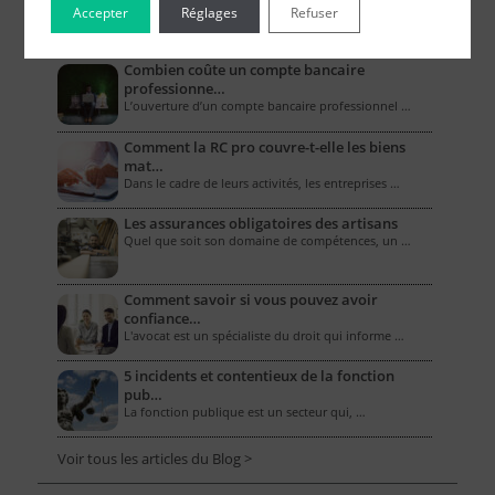
Accepter
Réglages
Refuser
Le Blog pour les Entreprises
Combien coûte un compte bancaire
professionne…
L’ouverture d’un compte bancaire professionnel …
Comment la RC pro couvre-t-elle les biens
mat…
Dans le cadre de leurs activités, les entreprises …
Les assurances obligatoires des artisans
Quel que soit son domaine de compétences, un …
Comment savoir si vous pouvez avoir
confiance…
L'avocat est un spécialiste du droit qui informe …
5 incidents et contentieux de la fonction
pub…
La fonction publique est un secteur qui, …
Voir tous les articles du Blog >