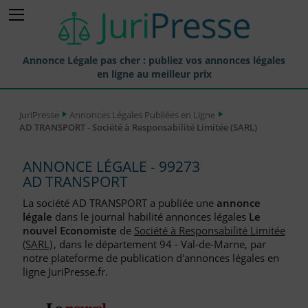
Annonce Légale pas cher : publiez vos annonces légales
en ligne au meilleur prix
Publier une Annonce légale
JuriPresse
Annonces Légales Publiées en Ligne
AD TRANSPORT - Société à Responsabilité Limitée (SARL)
Annonces Légales Publiées
Tarif et Prix d'une Annonce Légale
ANNONCE LÉGALE - 99273
AD TRANSPORT
Journaux Habilités (JAL) Annonces Légales
La société AD TRANSPORT a publiée une
annonce
Départements pour la Publication d'Annonces Légales
légale
dans le journal habilité annonces légales
Le
nouvel Economiste
de
Société à Responsabilité Limitée
Liste des Greffes
(SARL)
, dans le département 94 - Val-de-Marne, par
notre plateforme de publication d'annonces légales en
Liste des CCI
ligne JuriPresse.fr.
Le Blog pour les Entreprises