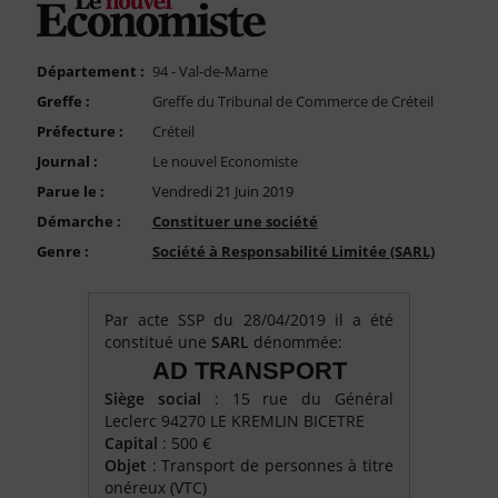
FAQ
Nous Contacter
Département :
94 - Val-de-Marne
Compte PRO
Greffe :
Greffe du Tribunal de Commerce de Créteil
Préfecture :
Créteil
Journal :
Le nouvel Economiste
Parue le :
Vendredi 21 Juin 2019
Démarche :
Constituer une société
Genre :
Société à Responsabilité Limitée (SARL)
Par acte SSP du 28/04/2019 il a été
constitué une
SARL
dénommée:
AD TRANSPORT
Siège social
: 15 rue du Général
Leclerc 94270 LE KREMLIN BICETRE
Capital
: 500 €
Objet
: Transport de personnes à titre
onéreux (VTC)