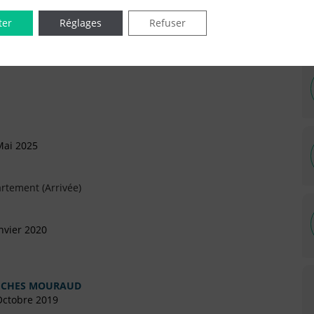
ter
Réglages
Refuser
IÉES EN LIGNE DANS LE DÉPARTEMENT DU 75 -
Mai 2025
rtement (Arrivée)
nvier 2020
RUCHES MOURAUD
Octobre 2019