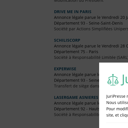
Modification du Président
DRIVE ME IN PARIS
Annonce légale parue le Vendredi 20 J
Département 93 - Seine-Saint-Denis
Société par Actions Simplifiées Uniper
SCHILISCORP
Annonce légale parue le Vendredi 28 
Département 75 - Paris
Société à Responsabilité Limitée (SARL
EXPERWISE
Annonce légale parue le Vendredi 28 
Département 93 - Seine-Saint-Denis
Transfert de siège dans un Autre Dépa
JuriPresse 
LASERGAME ASNIERES
Nous utilis
Annonce légale parue le Vendredi 31 Ju
Pour modifi
Département 92 - Hauts-de-Seine
Société à Responsabilité Limitée (SARL
site, et cli