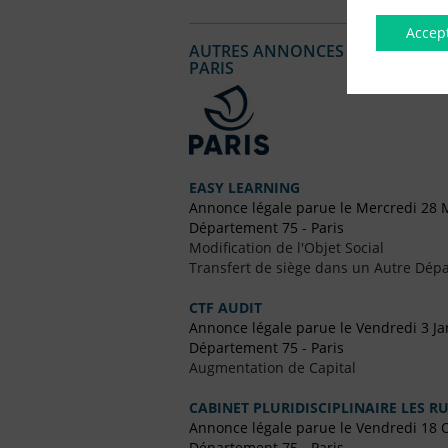
Accep
AUTRES ANNONCES LÉGALES PUBL
PARIS
EASY LEARNING
Annonce légale parue le Mercredi 28 
Département 75 - Paris
Modification de l'Objet Social
Transfert de siège dans un Autre Dépa
CTF AUDIT
Annonce légale parue le Vendredi 3 Ja
Département 75 - Paris
Augmentation de Capital
CABINET PLURIDISCIPLINAIRE LES 
Annonce légale parue le Vendredi 18 
Département 75 - Paris