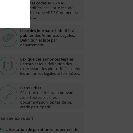
Liste des codes APE - NAF
Quelle différence entre le code
NAF et le code APE ? Comment le
trouver…
Liste des Journaux Habilités à
publier des Annonces Légales.
Définition et liste par
département
Lexique des annonces légales
Retrouvez ici la définition des
expressions les plus utilisées dans
les annonces légales et formalités.
Liens Utiles
Sélection de sites web pouvant
aider toutes sociétés :
documentation, textes de loi,
crédit participatif ...
Le saviez-vous ?
L'attestation de parution
vous permet de