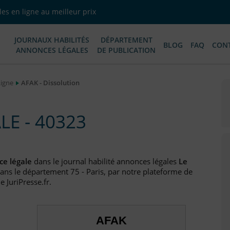
es en ligne au meilleur prix
JOURNAUX HABILITÉS
DÉPARTEMENT
BLOG
FAQ
CON
ANNONCES LÉGALES
DE PUBLICATION
Ligne
AFAK - Dissolution
E - 40323
e légale
dans le journal habilité annonces légales
Le
dans le département 75 - Paris, par notre plateforme de
e JuriPresse.fr.
AFAK