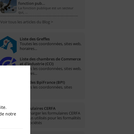
fonction pub…
La fonction publique est un secteur
qui, …
Voir tous les articles du Blog >
Liste des Greffes
Toutes les coordonnées, sites web,
horaires...
Liste des chambres de Commerce
et d'Industrie (CCI)
Toutes les coordonnées, sites web,
horaires...
Liste des BpiFrance (BPI)
Toutes les coordonnées, sites
web...
ite.
Formulaires CERFA
Télécharger les formulaires CERFA
de notre
les plus utilisés pour les formalités
des sociétés