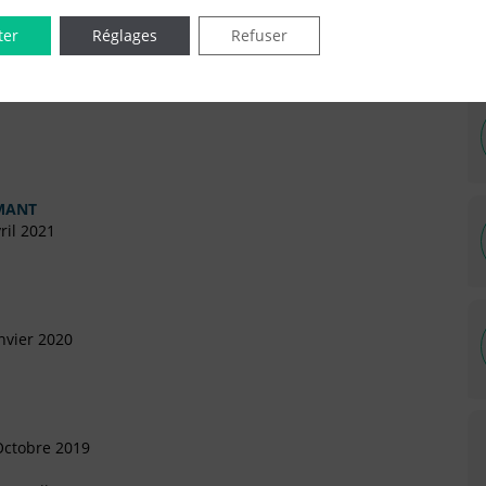
ter
Réglages
Refuser
IÉES EN LIGNE DANS LE DÉPARTEMENT DU 75 -
RMANT
ril 2021
nvier 2020
Octobre 2019