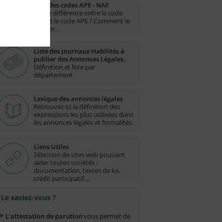
Liste des codes APE - NAF
Quelle différence entre le code
NAF et le code APE ? Comment le
trouver…
Liste des Journaux Habilités à
publier des Annonces Légales.
Définition et liste par
département
Lexique des annonces légales
Retrouvez ici la définition des
expressions les plus utilisées dans
les annonces légales et formalités.
Liens Utiles
Sélection de sites web pouvant
aider toutes sociétés :
documentation, textes de loi,
crédit participatif ...
Le saviez-vous ?
L'attestation de parution
vous permet de