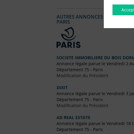
Accep
AUTRES ANNONCES LÉGALES PUBL
PARIS
SOCIETE IMMOBILIERE DU BOIS DO
Annonce légale parue le Vendredi 2 Av
Département 75 - Paris
Modification du Président
DIXIT
Annonce légale parue le Vendredi 3 Ja
Département 75 - Paris
Modification du Président
AD REAL ESTATE
Annonce légale parue le Vendredi 18 
Département 75 - Paris