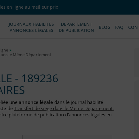
es en ligne au meilleur prix
JOURNAUX HABILITÉS
DÉPARTEMENT
BLOG
FAQ
CON
ANNONCES LÉGALES
DE PUBLICATION
Ligne
 dans le Même Département
E - 189236
AIRES
bliée une
annonce légale
dans le journal habilité
ste
de
Transfert de siège dans le Même Département
,
otre plateforme de publication d'annonces légales en