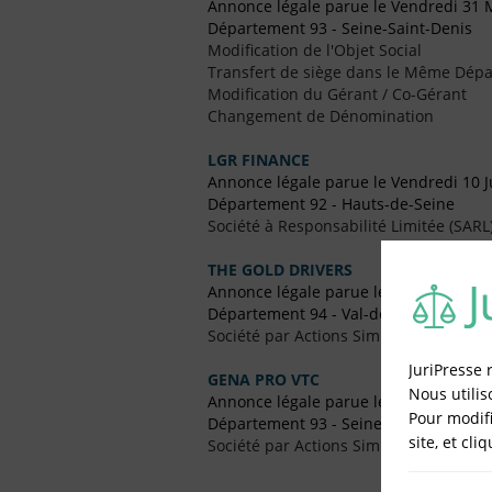
Annonce légale parue le Vendredi 31 
Département 93 - Seine-Saint-Denis
Modification de l'Objet Social
Transfert de siège dans le Même Dép
Modification du Gérant / Co-Gérant
Changement de Dénomination
LGR FINANCE
Annonce légale parue le Vendredi 10 J
Département 92 - Hauts-de-Seine
Société à Responsabilité Limitée (SARL
THE GOLD DRIVERS
Annonce légale parue le Vendredi 11 
Département 94 - Val-de-Marne
Société par Actions Simplifiées Uniper
JuriPresse 
GENA PRO VTC
Nous utilis
Annonce légale parue le Vendredi 4 M
Pour modifi
Département 93 - Seine-Saint-Denis
site, et cli
Société par Actions Simplifiées (SAS)