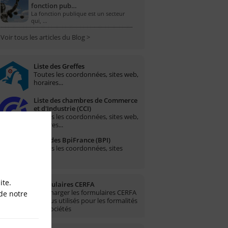
fonction pub…
La fonction publique est un secteur
qui, …
Voir tous les articles du Blog >
Liste des Greffes
Toutes les coordonnées, sites web,
horaires...
Liste des chambres de Commerce
et d'Industrie (CCI)
Toutes les coordonnées, sites web,
horaires...
Liste des BpiFrance (BPI)
Toutes les coordonnées, sites
web...
ite.
Formulaires CERFA
Télécharger les formulaires CERFA
de notre
les plus utilisés pour les formalités
des sociétés