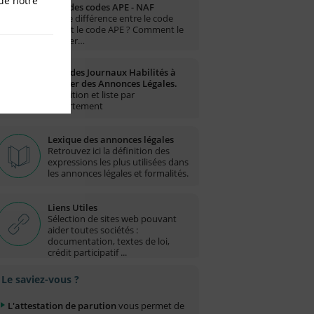
de notre
Liste des codes APE - NAF
Quelle différence entre le code
NAF et le code APE ? Comment le
trouver…
Liste des Journaux Habilités à
publier des Annonces Légales.
Définition et liste par
département
Lexique des annonces légales
Retrouvez ici la définition des
expressions les plus utilisées dans
les annonces légales et formalités.
Liens Utiles
Sélection de sites web pouvant
aider toutes sociétés :
documentation, textes de loi,
crédit participatif ...
Le saviez-vous ?
L'attestation de parution
vous permet de