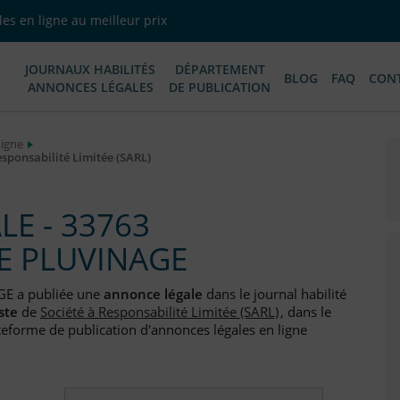
es en ligne au meilleur prix
JOURNAUX HABILITÉS
DÉPARTEMENT
BLOG
FAQ
CON
ANNONCES LÉGALES
DE PUBLICATION
Ligne
sponsabilité Limitée (SARL)
E - 33763
E PLUVINAGE
GE a publiée une
annonce légale
dans le journal habilité
ste
de
Société à Responsabilité Limitée (SARL)
, dans le
teforme de publication d'annonces légales en ligne