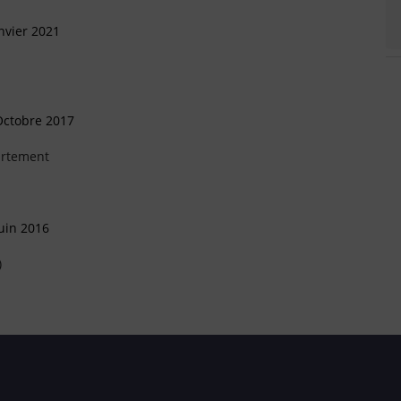
nvier 2021
Octobre 2017
artement
uin 2016
)