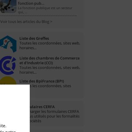
fonction pub…
La fonction publique est un secteur
qui, …
Voir tous les articles du Blog >
Liste des Greffes
Toutes les coordonnées, sites web,
horaires...
Liste des chambres de Commerce
et d'Industrie (CCI)
Toutes les coordonnées, sites web,
horaires...
Liste des BpiFrance (BPI)
Toutes les coordonnées, sites
web...
Formulaires CERFA
Télécharger les formulaires CERFA
les plus utilisés pour les formalités
des sociétés
ite.