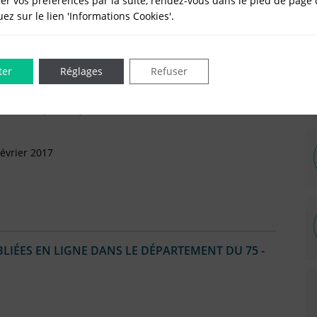
er vos préférences par la suite, rendez-vous dans le pied de page 
vril 2019
quez sur le lien 'Informations Cookies'.
ter
Réglages
Refuser
Mars 2017
rtement (Arrivée)
évrier 2017
IÉES EN LIGNE DANS LE DÉPARTEMENT DU 75 -