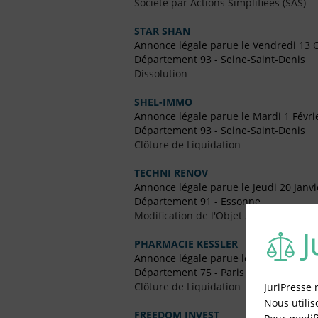
Société par Actions Simplifiées (SAS)
STAR SHAN
Annonce légale parue le Vendredi 13 
Département 93 - Seine-Saint-Denis
Dissolution
SHEL-IMMO
Annonce légale parue le Mardi 1 Févri
Département 93 - Seine-Saint-Denis
Clôture de Liquidation
TECHNI RENOV
Annonce légale parue le Jeudi 20 Janv
Département 91 - Essonne
Modification de l'Objet Social
PHARMACIE KESSLER
Annonce légale parue le Vendredi 5 Fé
Département 75 - Paris
Clôture de Liquidation
JuriPresse 
Nous utilis
FREEDOM INVEST