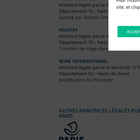
Pour modifi
Annonce légale parue le Vendredi 26 A
site, et cli
Département 75 - Paris
Société par Actions Simplifiées (SAS)
FEUSTEY
Accep
Annonce légale parue le Vendredi 24 
Département 75 - Paris
Transfert de siège dans un Autre Dépa
WINE INTERNATIONAL
Annonce légale parue le Vendredi 17 F
Département 92 - Hauts-de-Seine
Modification du Président
AUTRES ANNONCES LÉGALES PUBL
PARIS