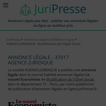
Annonce Légale pas cher : publiez vos annonces légales
en ligne au meilleur prix
Publier une Annonce légale
JuriPresse
Annonces Légales Publiées en Ligne
AGENCE-JURIDIQUE - Modification de l'Objet Social
Annonces Légales Publiées
Tarif et Prix d'une Annonce Légale
ANNONCE LÉGALE - 37017
AGENCE-JURIDIQUE
Journaux Habilités (JAL) Annonces Légales
La société AGENCE-JURIDIQUE a publiée une
annonce
Départements pour la Publication d'Annonces Légales
légale
dans le journal habilité annonces légales
Le
nouvel Economiste
de
Modification de l'Objet Social
,
Liste des Greffes
dans le département 75 - Paris, par notre plateforme
de publication d'annonces légales en ligne JuriPresse.fr.
Liste des CCI
Le Blog pour les Entreprises