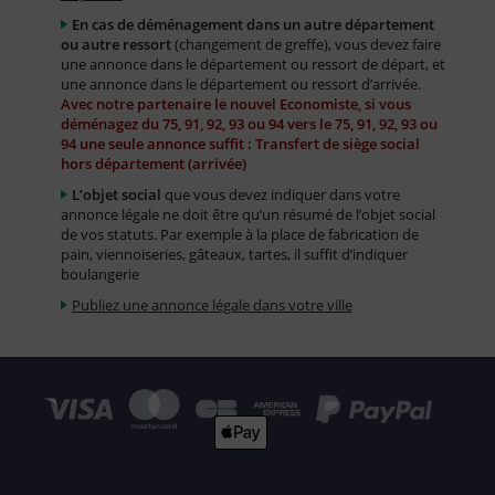
En cas de déménagement dans un autre département
ou autre ressort
(changement de greffe), vous devez faire
une annonce dans le département ou ressort de départ, et
une annonce dans le département ou ressort d’arrivée.
Avec notre partenaire le nouvel Economiste, si vous
déménagez du 75, 91, 92, 93 ou 94 vers le 75, 91, 92, 93 ou
94 une seule annonce suffit : Transfert de siège social
hors département (arrivée)
L’objet social
que vous devez indiquer dans votre
annonce légale ne doit être qu’un résumé de l’objet social
de vos statuts. Par exemple à la place de fabrication de
pain, viennoiseries, gâteaux, tartes, il suffit d’indiquer
boulangerie
Publiez une annonce légale dans votre ville