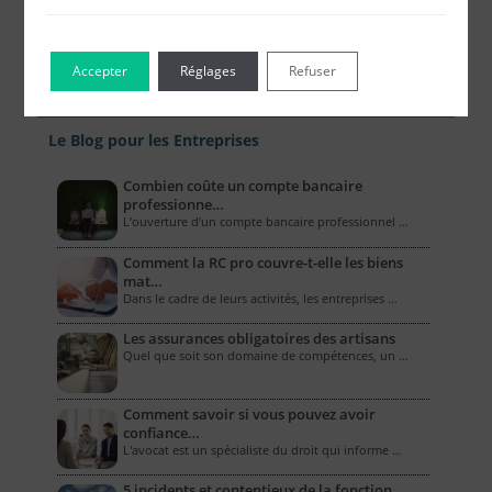
Accepter
Réglages
Refuser
Le Blog pour les Entreprises
Combien coûte un compte bancaire
professionne…
L’ouverture d’un compte bancaire professionnel …
Comment la RC pro couvre-t-elle les biens
mat…
Dans le cadre de leurs activités, les entreprises …
Les assurances obligatoires des artisans
Quel que soit son domaine de compétences, un …
Comment savoir si vous pouvez avoir
confiance…
L'avocat est un spécialiste du droit qui informe …
5 incidents et contentieux de la fonction