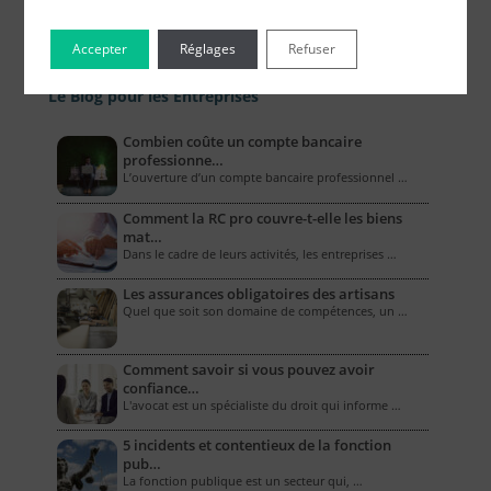
Accepter
Réglages
Refuser
Le Blog pour les Entreprises
Combien coûte un compte bancaire
professionne…
L’ouverture d’un compte bancaire professionnel …
Comment la RC pro couvre-t-elle les biens
mat…
Dans le cadre de leurs activités, les entreprises …
Les assurances obligatoires des artisans
Quel que soit son domaine de compétences, un …
Comment savoir si vous pouvez avoir
confiance…
L'avocat est un spécialiste du droit qui informe …
5 incidents et contentieux de la fonction
pub…
La fonction publique est un secteur qui, …