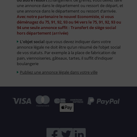
ou autre ressort
(changement de greffe), vous devez faire
une annonce dans le département ou ressort de départ, et
une annonce dans le département ou ressort d’arrivée.
Avec notre partenaire le nouvel Economiste, si vous
déménagez du 75, 91, 92, 93 ou 94 vers le 75, 91, 92, 93 ou
94 une seule annonce suffit : Transfert de siège social
hors département (arrivée)
L’objet social
que vous devez indiquer dans votre
annonce légale ne doit être qu’un résumé de l’objet social
de vos statuts. Par exemple à la place de fabrication de
pain, viennoiseries, gâteaux, tartes, il suffit d’indiquer
boulangerie
Publiez une annonce légale dans votre ville