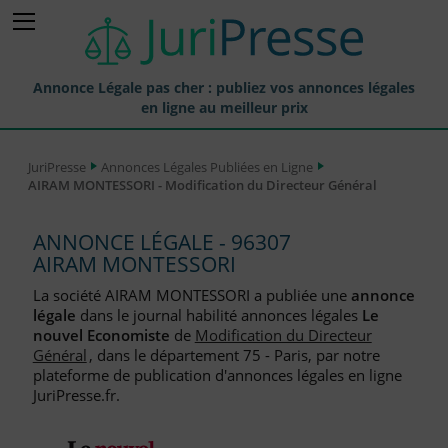
Annonce Légale pas cher : publiez vos annonces légales
en ligne au meilleur prix
Publier une Annonce légale
JuriPresse
Annonces Légales Publiées en Ligne
AIRAM MONTESSORI - Modification du Directeur Général
Annonces Légales Publiées
Tarif et Prix d'une Annonce Légale
ANNONCE LÉGALE - 96307
AIRAM MONTESSORI
Journaux Habilités (JAL) Annonces Légales
La société AIRAM MONTESSORI a publiée une
annonce
Départements pour la Publication d'Annonces Légales
légale
dans le journal habilité annonces légales
Le
nouvel Economiste
de
Modification du Directeur
Liste des Greffes
Général
, dans le département 75 - Paris, par notre
plateforme de publication d'annonces légales en ligne
Liste des CCI
JuriPresse.fr.
Le Blog pour les Entreprises