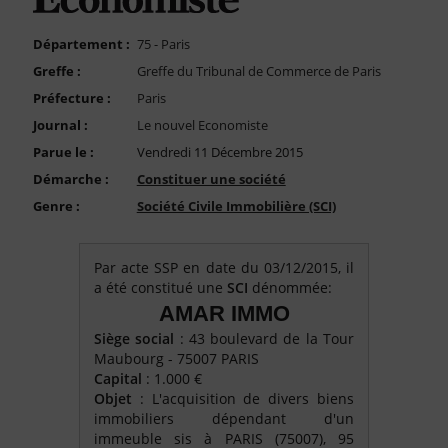
FAQ
Nous Contacter
Département :
75 - Paris
Greffe :
Greffe du Tribunal de Commerce de Paris
Compte PRO
Préfecture :
Paris
Journal :
Le nouvel Economiste
Parue le :
Vendredi 11 Décembre 2015
Démarche :
Constituer une société
Genre :
Société Civile Immobilière (SCI)
Par acte SSP en date du 03/12/2015, il
a été constitué une
SCI
dénommée:
AMAR IMMO
Siège social
: 43 boulevard de la Tour
Maubourg - 75007 PARIS
Capital
: 1.000 €
Objet
: L'acquisition de divers biens
immobiliers dépendant d'un
immeuble sis à PARIS (75007), 95