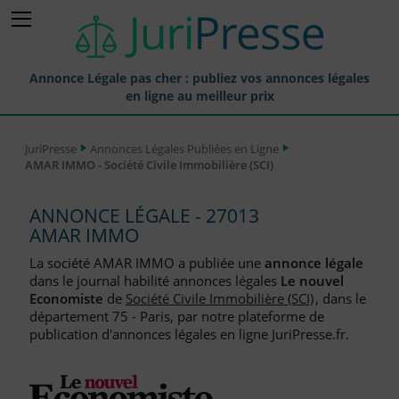
Annonce Légale pas cher : publiez vos annonces légales
en ligne au meilleur prix
Publier une Annonce légale
JuriPresse
Annonces Légales Publiées en Ligne
AMAR IMMO - Société Civile Immobilière (SCI)
Annonces Légales Publiées
Tarif et Prix d'une Annonce Légale
ANNONCE LÉGALE - 27013
AMAR IMMO
Journaux Habilités (JAL) Annonces Légales
La société AMAR IMMO a publiée une
annonce légale
Départements pour la Publication d'Annonces Légales
dans le journal habilité annonces légales
Le nouvel
Economiste
de
Société Civile Immobilière (SCI)
, dans le
Liste des Greffes
département 75 - Paris, par notre plateforme de
publication d'annonces légales en ligne JuriPresse.fr.
Liste des CCI
Le Blog pour les Entreprises