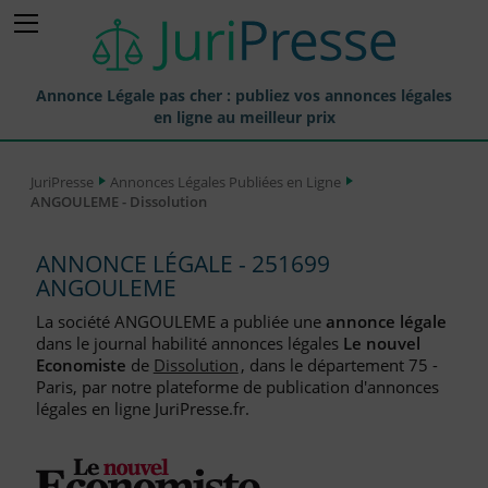
Annonce Légale pas cher : publiez vos annonces légales
en ligne au meilleur prix
Publier une Annonce légale
JuriPresse
Annonces Légales Publiées en Ligne
ANGOULEME - Dissolution
Annonces Légales Publiées
Tarif et Prix d'une Annonce Légale
ANNONCE LÉGALE - 251699
ANGOULEME
Journaux Habilités (JAL) Annonces Légales
La société ANGOULEME a publiée une
annonce légale
Départements pour la Publication d'Annonces Légales
dans le journal habilité annonces légales
Le nouvel
Economiste
de
Dissolution
, dans le département 75 -
Liste des Greffes
Paris, par notre plateforme de publication d'annonces
légales en ligne JuriPresse.fr.
Liste des CCI
Le Blog pour les Entreprises