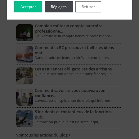
Accepter
Réglages
Refuser
Le Blog pour les Entreprises
Combien coûte un compte bancaire
professionne…
L’ouverture d’un compte bancaire professionnel …
Comment la RC pro couvre-t-elle les biens
mat…
Dans le cadre de leurs activités, les entreprises …
Les assurances obligatoires des artisans
Quel que soit son domaine de compétences, un …
Comment savoir si vous pouvez avoir
confiance…
L'avocat est un spécialiste du droit qui informe …
5 incidents et contentieux de la fonction
pub…
La fonction publique est un secteur qui, …
Voir tous les articles du Blog >