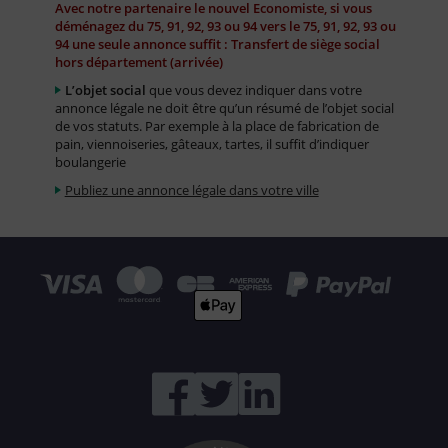
Avec notre partenaire le nouvel Economiste, si vous
déménagez du 75, 91, 92, 93 ou 94 vers le 75, 91, 92, 93 ou
94 une seule annonce suffit : Transfert de siège social
hors département (arrivée)
L’objet social
que vous devez indiquer dans votre
annonce légale ne doit être qu’un résumé de l’objet social
de vos statuts. Par exemple à la place de fabrication de
pain, viennoiseries, gâteaux, tartes, il suffit d’indiquer
boulangerie
Publiez une annonce légale dans votre ville