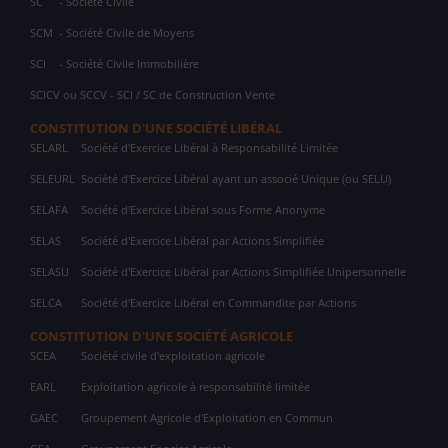
SC
- Société Civile
SCM
- Société Civile de Moyens
SCI
- Société Civile Immobilière
SCICV ou SCCV - SCI / SC de Construction Vente
CONSTITUTION D'UNE SOCIÉTÉ LIBÉRAL
SELARL
Société d'Exercice Libéral à Responsabilité Limitée
SELEURL
Société d'Exercice Libéral ayant un associé Unique (ou SELU)
SELAFA
Société d'Exercice Libéral sous Forme Anonyme
SELAS
Société d'Exercice Libéral par Actions Simplifiée
SELASU
Société d'Exercice Libéral par Actions Simplifiée Unipersonnelle
SELCA
Société d'Exercice Libéral en Commandite par Actions
CONSTITUTION D'UNE SOCIÉTÉ AGRICOLE
SCEA
Société civile d'exploitation agricole
EARL
Exploitation agricole à responsabilité limitée
GAEC
Groupement Agricole d'Exploitation en Commun