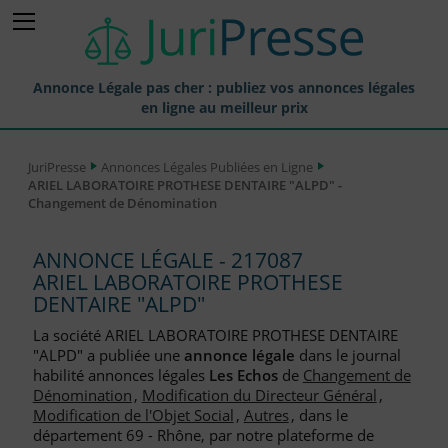
Annonce Légale pas cher : publiez vos annonces légales
en ligne au meilleur prix
Publier une Annonce légale
JuriPresse
Annonces Légales Publiées en Ligne
ARIEL LABORATOIRE PROTHESE DENTAIRE "ALPD" -
Annonces Légales Publiées
Changement de Dénomination
Tarif et Prix d'une Annonce Légale
ANNONCE LÉGALE - 217087
Journaux Habilités (JAL) Annonces Légales
ARIEL LABORATOIRE PROTHESE
DENTAIRE "ALPD"
Départements pour la Publication d'Annonces Légales
La société ARIEL LABORATOIRE PROTHESE DENTAIRE
Liste des Greffes
"ALPD" a publiée une
annonce légale
dans le journal
habilité annonces légales
Les Echos
de
Changement de
Liste des CCI
Dénomination
,
Modification du Directeur Général
,
Modification de l'Objet Social
,
Autres
, dans le
Le Blog pour les Entreprises
département 69 - Rhône, par notre plateforme de