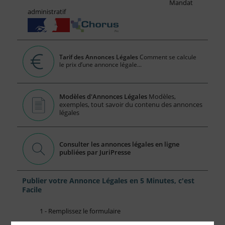
Mandat
administratif
Tarif des Annonces Légales
Comment se calcule
le prix d’une annonce légale...
Modèles d'Annonces Légales
Modèles,
exemples, tout savoir du contenu des annonces
légales
Consulter les annonces légales en ligne
publiées par JuriPresse
Publier votre Annonce Légales en 5 Minutes, c'est
Facile
1 - Remplissez le formulaire
2 - Obtenez immédiatement le prix