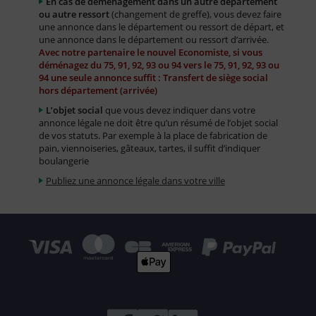
En cas de déménagement dans un autre département
ou autre ressort
(changement de greffe), vous devez faire
une annonce dans le département ou ressort de départ, et
une annonce dans le département ou ressort d’arrivée.
Avec notre partenaire le nouvel Economiste, si vous
déménagez du 75, 91, 92, 93 ou 94 vers le 75, 91, 92, 93 ou
94 une seule annonce suffit : Transfert de siège social
hors département (arrivée)
L’objet social
que vous devez indiquer dans votre
annonce légale ne doit être qu’un résumé de l’objet social
de vos statuts. Par exemple à la place de fabrication de
pain, viennoiseries, gâteaux, tartes, il suffit d’indiquer
boulangerie
Publiez une annonce légale dans votre ville