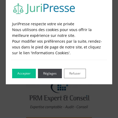
3 - Réglez et recevez par mail votre attestation
Choisissez votre formulaire :
JuriPresse respecte votre vie privée
Constitution de société
Nous utilisons des cookies pour vous offrir la
Modification de société
meilleure expérience sur notre site.
Fonds de Commerce
Pour modifier vos préférences par la suite, rendez-
Cessation d'activité
vous dans le pied de page de notre site, et cliquez
sur le lien 'Informations Cookies'.
Accepter
Réglages
Refuser