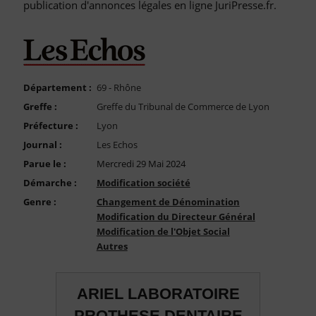
FAQ
publication d'annonces légales en ligne JuriPresse.fr.
Nous Contacter
Compte PRO
Département :
69 - Rhône
Greffe :
Greffe du Tribunal de Commerce de Lyon
Préfecture :
Lyon
Journal :
Les Echos
Parue le :
Mercredi 29 Mai 2024
Démarche :
Modification société
Genre :
Changement de Dénomination
Modification du Directeur Général
Modification de l'Objet Social
Autres
ARIEL LABORATOIRE
PROTHESE DENTAIRE