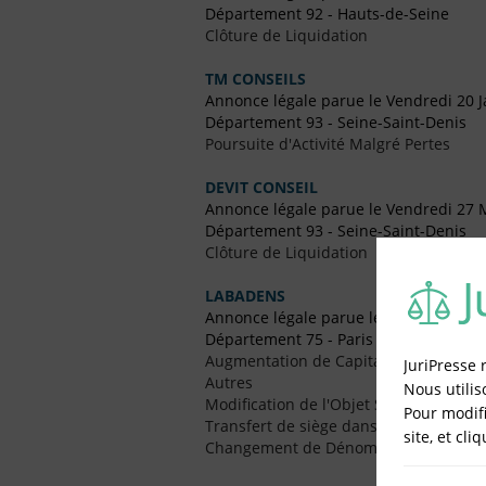
Département 92 - Hauts-de-Seine
Clôture de Liquidation
TM CONSEILS
Annonce légale parue le Vendredi 20 J
Département 93 - Seine-Saint-Denis
Poursuite d'Activité Malgré Pertes
DEVIT CONSEIL
Annonce légale parue le Vendredi 27 
Département 93 - Seine-Saint-Denis
Clôture de Liquidation
LABADENS
Annonce légale parue le Vendredi 18 
Département 75 - Paris
Augmentation de Capital
JuriPresse 
Autres
Nous utilis
Modification de l'Objet Social
Pour modifi
Transfert de siège dans le Même Dép
site, et cli
Changement de Dénomination