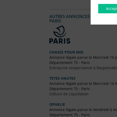
Accep
AUTRES ANNONCES LÉGALES PUBL
PARIS
CHASSE POUR MOI
Annonce légale parue le Mercredi 16 Ju
Département 75 - Paris
Entreprise Unipersonnel à Responsabil
TETES HAUTES
Annonce légale parue le Mercredi 16 
Département 75 - Paris
Clôture de Liquidation
OPHELIE
Annonce légale parue le Vendredi 6 A
Département 75 - Paris