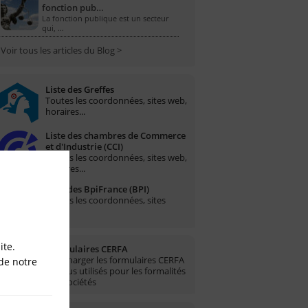
fonction pub…
La fonction publique est un secteur
qui, …
Voir tous les articles du Blog >
Liste des Greffes
Toutes les coordonnées, sites web,
horaires...
Liste des chambres de Commerce
et d'Industrie (CCI)
Toutes les coordonnées, sites web,
horaires...
Liste des BpiFrance (BPI)
Toutes les coordonnées, sites
web...
ite.
Formulaires CERFA
Télécharger les formulaires CERFA
de notre
les plus utilisés pour les formalités
des sociétés