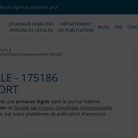
es en ligne au meilleur prix
JOURNAUX HABILITÉS
DÉPARTEMENT
BLOG
FAQ
CON
ANNONCES LÉGALES
DE PUBLICATION
Ligne
implifiées Unipersonnelle (SASU)
E - 175186
ORT
iée une
annonce légale
dans le journal habilité
ste
de
Société par Actions Simplifiées Unipersonnelle
is, par notre plateforme de publication d'annonces