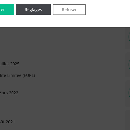
ter
Réglages
Refuser
IÉES EN LIGNE DANS LE DÉPARTEMENT DU 75 -
illet 2025
ité Limitée (EURL)
Mars 2022
oût 2021