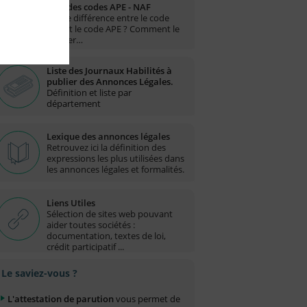
Liste des codes APE - NAF
Quelle différence entre le code
NAF et le code APE ? Comment le
trouver…
Liste des Journaux Habilités à
publier des Annonces Légales.
Définition et liste par
département
Lexique des annonces légales
Retrouvez ici la définition des
expressions les plus utilisées dans
les annonces légales et formalités.
Liens Utiles
Sélection de sites web pouvant
aider toutes sociétés :
documentation, textes de loi,
crédit participatif ...
Le saviez-vous ?
L'attestation de parution
vous permet de