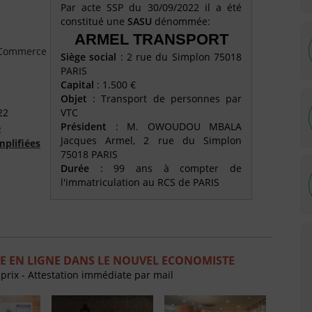
Par acte SSP du 30/09/2022 il a été
constitué une
SASU
dénommée:
ARMEL TRANSPORT
e Commerce
Siège social
: 2 rue du Simplon 75018
PARIS
Capital
: 1.500 €
Objet
: Transport de personnes par
22
VTC
Président
: M. OWOUDOU MBALA
é
Jacques Armel, 2 rue du Simplon
mplifiées
75018 PARIS
)
Durée
: 99 ans à compter de
l'immatriculation au RCS de PARIS
E EN LIGNE DANS LE NOUVEL ECONOMISTE
 prix - Attestation immédiate par mail