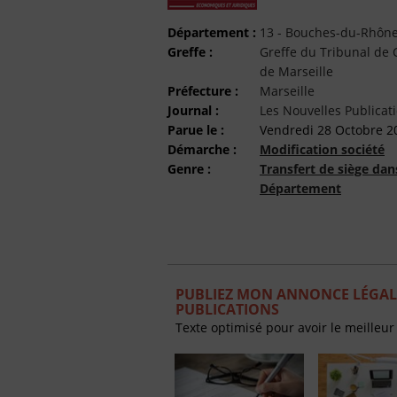
Département :
13 - Bouches-du-Rhôn
Greffe :
Greffe du Tribunal d
de Marseille
Préfecture :
Marseille
Journal :
Les Nouvelles Publicat
Parue le :
Vendredi 28 Octobre 2
Démarche :
Modification société
Genre :
Transfert de siège da
Département
PUBLIEZ MON ANNONCE LÉGALE
PUBLICATIONS
Texte optimisé pour avoir le meilleur