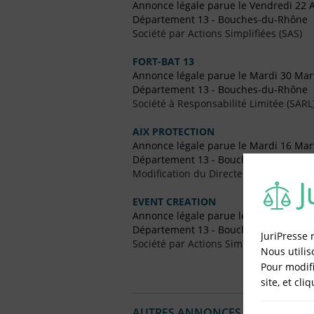
Annonce légale parue le Vendredi 22 A
Département 13 - Bouches-du-Rhône
Société par Actions Simplifiées (SAS)
FORT-BAT 13
Annonce légale parue le Mardi 30 Mar
Département 13 - Bouches-du-Rhône
Société à Responsabilité Limitée (SARL
AIX PROTECTION
Annonce légale parue le Mardi 16 Mar
Département 13 - Bouches-du-Rhône
Modification du Directeur Général
EVENT CREATION
Annonce légale parue le Vendredi 30 
Département 13 - Bouches-du-Rhône
JuriPresse 
Société par Actions Simplifiées (SAS)
Nous utilis
Pour modifi
site, et cli
AUTRES ANNONCES LÉGALES PUBL