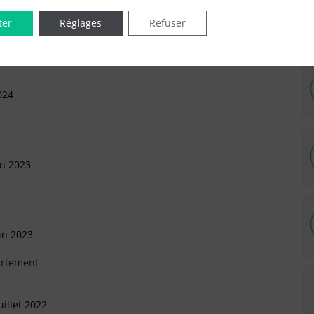
ter
Réglages
Refuser
024
in 2023
in 2023
artement
illet 2022