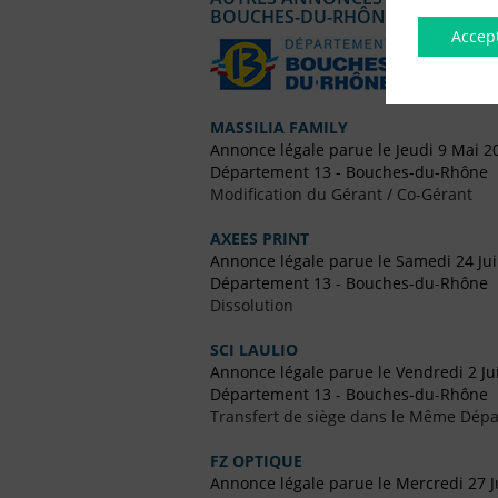
BOUCHES-DU-RHÔNE
Accep
MASSILIA FAMILY
Annonce légale parue le Jeudi 9 Mai 2
Département 13 - Bouches-du-Rhône
Modification du Gérant / Co-Gérant
AXEES PRINT
Annonce légale parue le Samedi 24 Ju
Département 13 - Bouches-du-Rhône
Dissolution
SCI LAULIO
Annonce légale parue le Vendredi 2 Ju
Département 13 - Bouches-du-Rhône
Transfert de siège dans le Même Dép
FZ OPTIQUE
Annonce légale parue le Mercredi 27 Ju