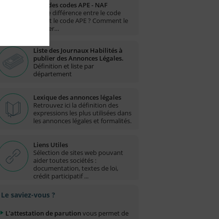
Liste des codes APE - NAF
Quelle différence entre le code
NAF et le code APE ? Comment le
trouver…
Liste des Journaux Habilités à
publier des Annonces Légales.
Définition et liste par
département
Lexique des annonces légales
Retrouvez ici la définition des
expressions les plus utilisées dans
les annonces légales et formalités.
Liens Utiles
Sélection de sites web pouvant
aider toutes sociétés :
documentation, textes de loi,
crédit participatif ...
Le saviez-vous ?
L'attestation de parution
vous permet de