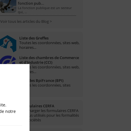
fonction pub…
La fonction publique est un secteur
qui, …
Voir tous les articles du Blog >
Liste des Greffes
Toutes les coordonnées, sites web,
horaires...
Liste des chambres de Commerce
et d'Industrie (CCI)
Toutes les coordonnées, sites web,
horaires...
Liste des BpiFrance (BPI)
Toutes les coordonnées, sites
web...
ite.
Formulaires CERFA
Télécharger les formulaires CERFA
de notre
les plus utilisés pour les formalités
des sociétés