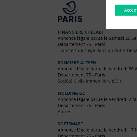
Accep
FINANCIERE CHELABI
Annonce légale parue le Samedi 20 S
Département 75 - Paris
Transfert de siège dans un Autre Dépa
FONCIERE ALTEEN
Annonce légale parue le Vendredi 30 A
Département 75 - Paris
Société Civile Immobilière (SCI)
HOLDING GC
Annonce légale parue le Vendredi 2 M
Département 75 - Paris
Autres
SOFTSMART
Annonce légale parue le Vendredi 17
Département 75 - Paris