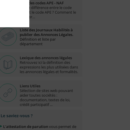
Liste des codes APE - NAF
Quelle différence entre le code
NAF et le code APE ? Comment le
trouver…
Liste des Journaux Habilités à
publier des Annonces Légales.
Définition et liste par
département
Lexique des annonces légales
Retrouvez ici la définition des
expressions les plus utilisées dans
les annonces légales et formalités.
Liens Utiles
Sélection de sites web pouvant
aider toutes sociétés :
documentation, textes de loi,
crédit participatif ...
Le saviez-vous ?
L'attestation de parution
vous permet de