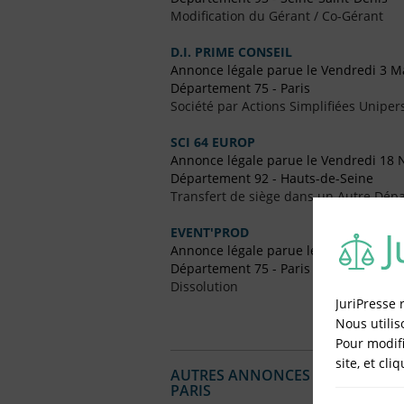
Modification du Gérant / Co-Gérant
D.I. PRIME CONSEIL
Annonce légale parue le Vendredi 3 M
Département 75 - Paris
Société par Actions Simplifiées Uniper
SCI 64 EUROP
Annonce légale parue le Vendredi 18
Département 92 - Hauts-de-Seine
Transfert de siège dans un Autre Dépa
EVENT'PROD
Annonce légale parue le Vendredi 26 F
Département 75 - Paris
Dissolution
JuriPresse 
Nous utilis
Pour modifi
site, et cli
AUTRES ANNONCES LÉGALES PUBL
PARIS