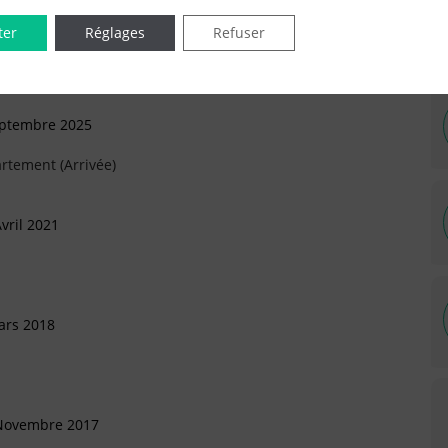
ter
Réglages
Refuser
eptembre 2025
rtement (Arrivée)
vril 2021
ars 2018
 Novembre 2017