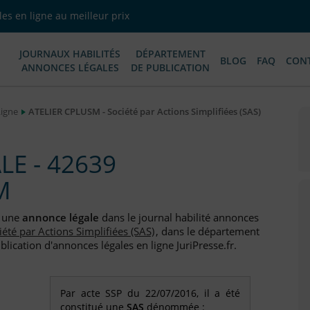
es en ligne au meilleur prix
JOURNAUX HABILITÉS
DÉPARTEMENT
BLOG
FAQ
CON
ANNONCES LÉGALES
DE PUBLICATION
Ligne
ATELIER CPLUSM - Société par Actions Simplifiées (SAS)
E - 42639
M
e une
annonce légale
dans le journal habilité annonces
iété par Actions Simplifiées (SAS)
, dans le département
blication d'annonces légales en ligne JuriPresse.fr.
Par acte SSP du 22/07/2016, il a été
constitué une
SAS
dénommée :