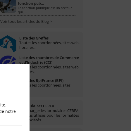
fonction pub…
La fonction publique est un secteur
qui, …
Voir tous les articles du Blog >
Liste des Greffes
Toutes les coordonnées, sites web,
horaires...
Liste des chambres de Commerce
et d'Industrie (CCI)
Toutes les coordonnées, sites web,
horaires...
Liste des BpiFrance (BPI)
Toutes les coordonnées, sites
web...
ite.
Formulaires CERFA
Télécharger les formulaires CERFA
de notre
les plus utilisés pour les formalités
des sociétés