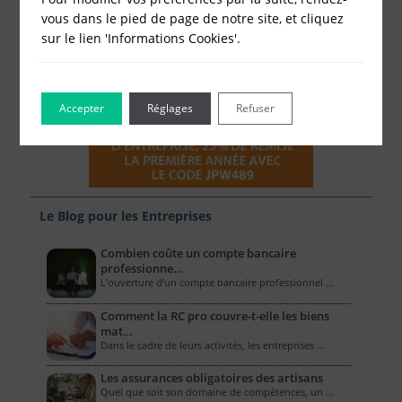
vous dans le pied de page de notre site, et cliquez
sur le lien 'Informations Cookies'.
Accepter
Réglages
Refuser
Le Blog pour les Entreprises
Combien coûte un compte bancaire
professionne…
L’ouverture d’un compte bancaire professionnel …
Comment la RC pro couvre-t-elle les biens
mat…
Dans le cadre de leurs activités, les entreprises …
Les assurances obligatoires des artisans
Quel que soit son domaine de compétences, un …