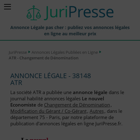
Annonce Légale pas cher : publiez vos annonces légales
en ligne au meilleur prix
Publier une Annonce légale
JuriPresse
Annonces Légales Publiées en Ligne
ATR - Changement de Dénomination
Annonces Légales Publiées
Tarif et Prix d'une Annonce Légale
ANNONCE LÉGALE - 38148
ATR
Journaux Habilités (JAL) Annonces Légales
La société ATR a publiée une
annonce légale
dans le
Départements pour la Publication d'Annonces Légales
journal habilité annonces légales
Le nouvel
Economiste
de
Changement de Dénomination
,
Liste des Greffes
Modification du Gérant / Co-Gérant
,
Autres
, dans le
département 75 - Paris, par notre plateforme de
Liste des CCI
publication d'annonces légales en ligne JuriPresse.fr.
Le Blog pour les Entreprises