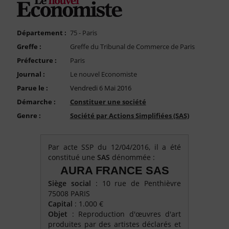
FAQ
Nous Contacter
Département :
75 - Paris
Compte PRO
Greffe :
Greffe du Tribunal de Commerce de Paris
Préfecture :
Paris
Journal :
Le nouvel Economiste
Parue le :
Vendredi 6 Mai 2016
Démarche :
Constituer une société
Genre :
Société par Actions Simplifiées (SAS)
Par acte SSP du 12/04/2016, il a été
constitué une
SAS
dénommée :
AURA FRANCE SAS
Siège social
: 10 rue de Penthièvre
75008 PARIS
Capital
: 1.000 €
Objet
: Reproduction d'œuvres d'art
produites par des artistes déclarés et