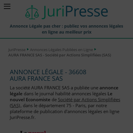
Annonce Légale pas cher : publiez vos annonces légales
en ligne au meilleur prix
Publier une Annonce légale
JuriPresse
Annonces Légales Publiées en Ligne
AURA FRANCE SAS - Société par Actions Simplifiées (SAS)
Annonces Légales Publiées
Tarif et Prix d'une Annonce Légale
ANNONCE LÉGALE - 36608
AURA FRANCE SAS
Journaux Habilités (JAL) Annonces Légales
La société AURA FRANCE SAS a publiée une
annonce
Départements pour la Publication d'Annonces Légales
légale
dans le journal habilité annonces légales
Le
nouvel Economiste
de
Société par Actions Simplifiées
Liste des Greffes
(SAS)
, dans le département 75 - Paris, par notre
plateforme de publication d'annonces légales en ligne
Liste des CCI
JuriPresse.fr.
Le Blog pour les Entreprises