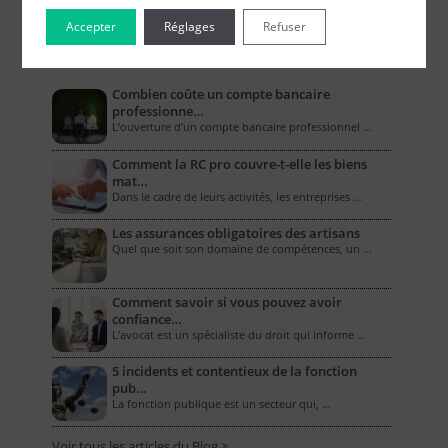
Accepter
Réglages
Refuser
Le Blog pour les Entreprises
Combien coûte un compte bancaire
professionne…
L’ouverture d’un compte bancaire professionnel …
Comment la RC pro couvre-t-elle les biens
mat…
Dans le cadre de leurs activités, les entreprises …
Les assurances obligatoires des artisans
Quel que soit son domaine de compétences, un …
Comment savoir si vous pouvez avoir
confiance…
L'avocat est un spécialiste du droit qui informe …
5 incidents et contentieux de la fonction
pub…
La fonction publique est un secteur qui, …
Voir tous les articles du Blog >