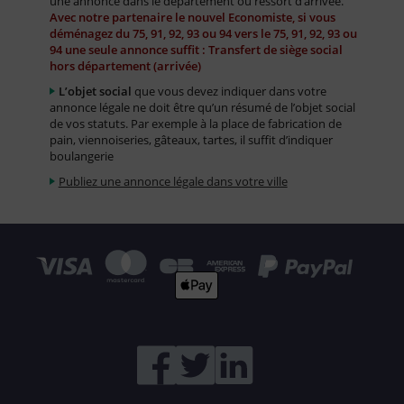
une annonce dans le département ou ressort d’arrivée.
Avec notre partenaire le nouvel Economiste, si vous
déménagez du 75, 91, 92, 93 ou 94 vers le 75, 91, 92, 93 ou
94 une seule annonce suffit : Transfert de siège social
hors département (arrivée)
L’objet social
que vous devez indiquer dans votre
annonce légale ne doit être qu’un résumé de l’objet social
de vos statuts. Par exemple à la place de fabrication de
pain, viennoiseries, gâteaux, tartes, il suffit d’indiquer
boulangerie
Publiez une annonce légale dans votre ville